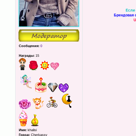
Если 
Брендовая о
U
Сообщения:
0
Награды:
15
Имя:
khalisi
Город:
Cherkassy