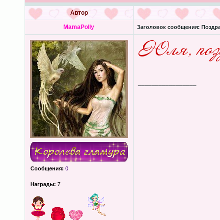
Автор
MamaPolly
Заголовок сообщения:
Поздра
_________________
Сообщения:
0
Награды:
7