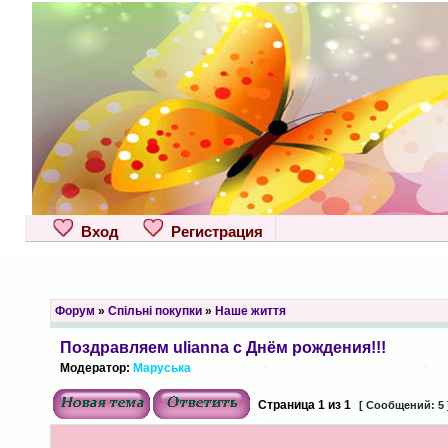
Вход
Регистрация
Форум
»
Спільні покупки
»
Наше життя
Поздравляем ulianna с Днём рождения!!!
Модератор:
Маруська
Страница
1
из
1
[ Сообщений: 5 