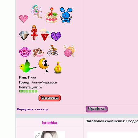
Имя:
Инна
Город:
Княжа-Черкассы
Репутация:
57
Вернуться к началу
Заголовок сообщения:
Поздра
larochka