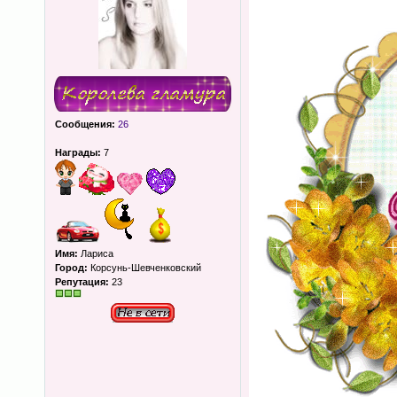
Сообщения:
26
Награды:
7
Имя:
Лариса
Город:
Корсунь-Шевченковский
Репутация:
23