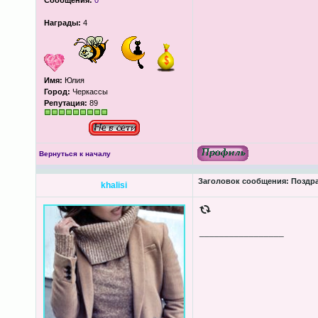
Сообщения:
0
Награды:
4
Имя:
Юлия
Город:
Черкассы
Репутация:
89
Вернуться к началу
Заголовок сообщения:
Поздра
khalisi
_________________