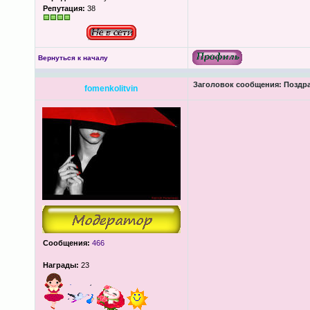
Репутация:
38
Вернуться к началу
Заголовок сообщения:
Поздра
fomenkolitvin
Сообщения:
466
Награды:
23