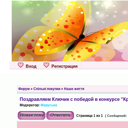
Вход
Регистрация
Форум
»
Спільні покупки
»
Наше життя
Поздравляем Ключик с победой в конкурсе "К
Модератор:
Маруська
Страница
1
из
1
[ Сообщений: 