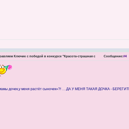
авляем Ключик с победой в конкурсе "Красота-страшная с
Сообщение:
#4
 мамы дочек,у меня растёт сыночек»?! ….ДА У МЕНЯ ТАКАЯ ДОЧКА - БЕРЕГИ