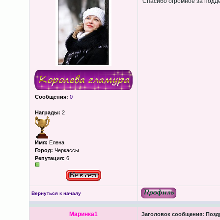
Спасибо огромное за подд
Сообщения:
0
Награды:
2
Имя:
Елена
Город:
Черкассы
Репутация:
6
Вернуться к началу
Маринка1
Заголовок сообщения:
Поздр