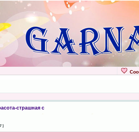
Сооб
расота-страшная с
7 ]