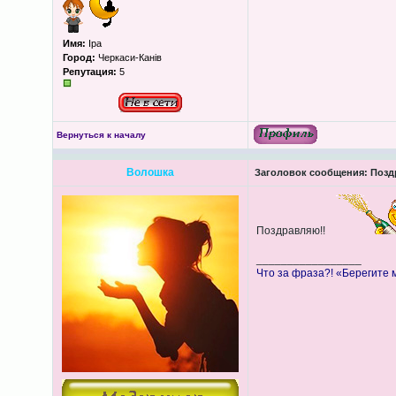
Имя:
Іра
Город:
Черкаси-Канів
Репутация:
5
Вернуться к началу
Волошка
Заголовок сообщения:
Поздр
Поздравляю!!
_________________
Что за фраза?! «Берегите