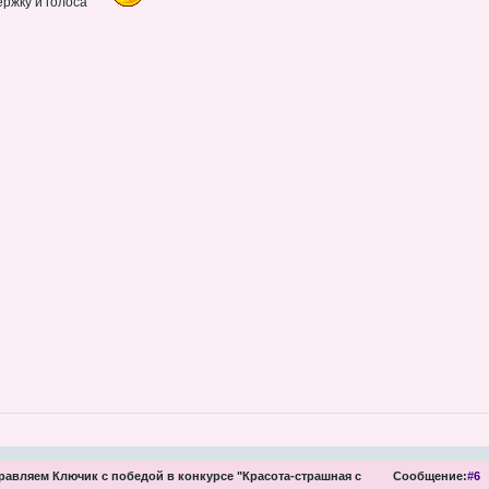
ержку и голоса
авляем Ключик с победой в конкурсе "Красота-страшная с
Сообщение:
#6