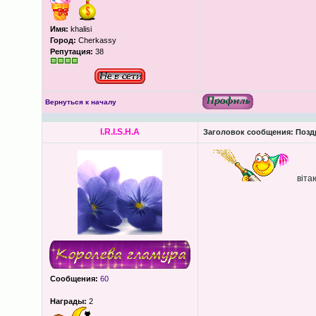
Имя:
khalisi
Город:
Cherkassy
Репутация:
38
Вернуться к началу
I.R.I.S.H.A
Заголовок сообщения:
Поздр
вітаю
Сообщения:
60
Награды:
2