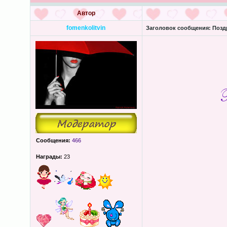
Автор
fomenkolitvin
Заголовок сообщения:
Поздр
Сообщения:
466
Награды:
23