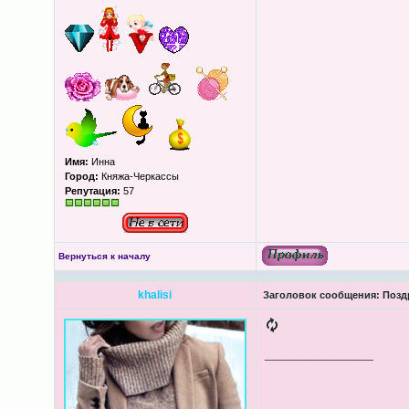
Имя:
Инна
Город:
Княжа-Черкассы
Репутация:
57
Вернуться к началу
khalisi
Заголовок сообщения:
Поздр
_________________