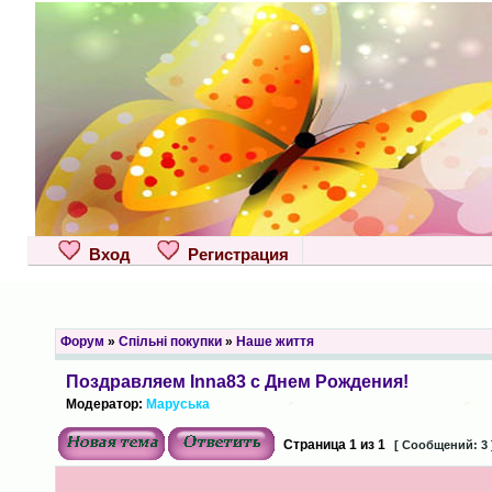
Вход
Регистрация
Форум
»
Спільні покупки
»
Наше життя
Поздравляем Inna83 с Днем Рождения!
Модератор:
Маруська
Страница
1
из
1
[ Сообщений: 3 