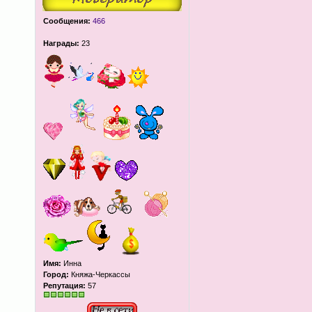
Сообщения:
466
Награды:
23
Имя:
Инна
Город:
Княжа-Черкассы
Репутация:
57