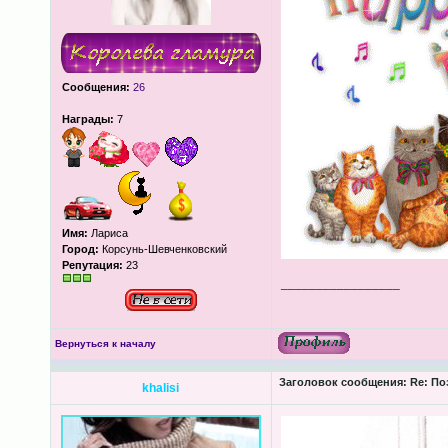
Сообщения:
26
Награды:
7
Имя:
Лариса
Город:
Корсунь-Шевченковский
Репутация:
23
_________________
Вернуться к началу
Заголовок сообщения:
Re: По
khalisi