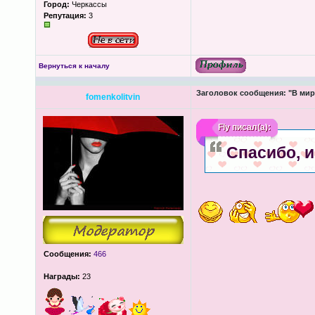
Город:
Черкассы
Репутация:
3
Вернуться к началу
Заголовок сообщения:
"В мир
fomenkolitvin
Fly
писал(а):
Спасибо, и
Сообщения:
466
Награды:
23