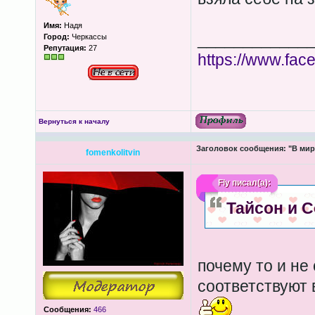
Имя:
Надя
____________
Город:
Черкассы
Репутация:
27
https://www.fa
Вернуться к началу
Заголовок сообщения:
"В мир
fomenkolitvin
Fly
писал(а):
Тайсон и 
почему то и не
соответствуют
Сообщения:
466