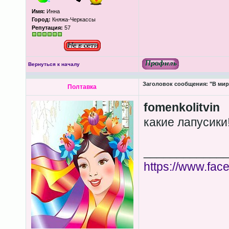
Имя:
Инна
Город:
Княжа-Черкассы
Репутация:
57
Вернуться к началу
Заголовок сообщения:
"В мир
Полтавка
fomenkolitvin
какие лапусики!!
____________
https://www.fa