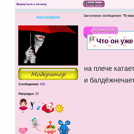
Вернуться к началу
Заголовок сообщения:
"В мир
fomenkolitvin
Fly
писал(а):
Что он уже
на плече катае
и балдёжнечае
Сообщения:
466
Награды:
23