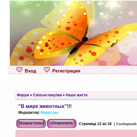
Вход
Регистрация
Форум
»
Спільні покупки
»
Наше життя
"В мире животных"!!!
Модератор:
Маруська
Страница
12
из
18
[ Сообщений: