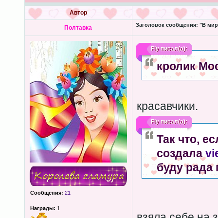
Автор
Заголовок сообщения:
"В мир
Полтавка
Fly
писал(а):
кролик Мос
красавчики.
Fly
писал(а):
Так что, ес
создала
vi
буду рада 
Сообщения:
21
Награды:
1
взяла себе на 