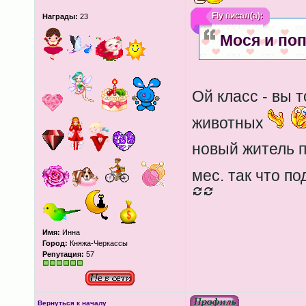
Fly
писал(а):
Награды:
23
Мося и поп
Ой класс - вы 
животных
новый житель 
мес. так что п
Имя:
Инна
Город:
Княжа-Черкассы
Репутация:
57
Вернуться к началу