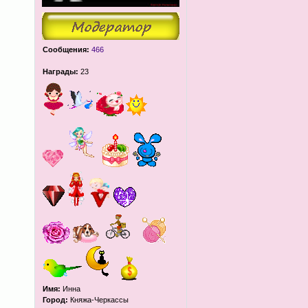
Сообщения:
466
Награды:
23
Имя:
Инна
Город:
Княжа-Черкассы