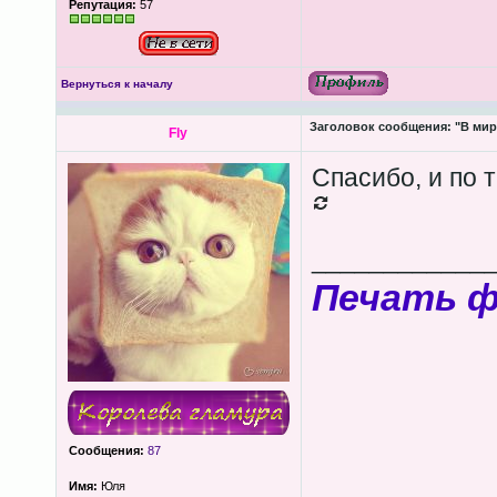
Репутация:
57
Вернуться к началу
Заголовок сообщения:
"В мир
Fly
Спасибо, и по 
____________
Печать 
Сообщения:
87
Имя:
Юля