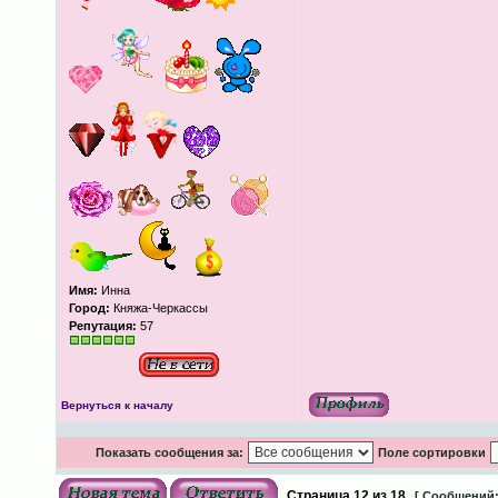
Имя:
Инна
Город:
Княжа-Черкассы
Репутация:
57
Вернуться к началу
Показать сообщения за:
Поле сортировки
Страница
12
из
18
[ Сообщений: