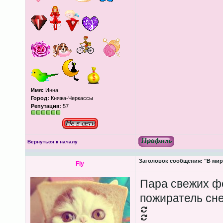
Имя:
Инна
Город:
Княжа-Черкассы
Репутация:
57
Вернуться к началу
Заголовок сообщения:
"В мир
Fly
Пара свежих фо
пожиратель снег