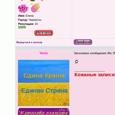
Имя:
Елена
Город:
Черкассы
Репутация:
24
Вернуться к началу
Vesta
Заголовок сообщения:
Re: П
_________________
Кожаные записн