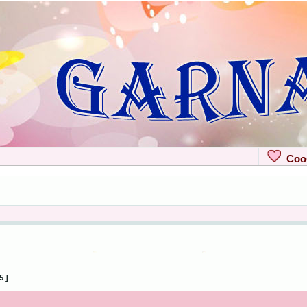
Сооб
5 ]