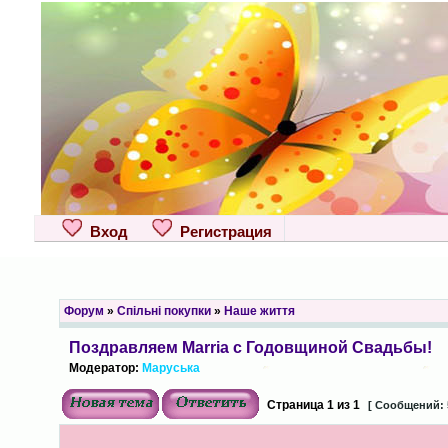
Вход
Регистрация
Форум
»
Спільні покупки
»
Наше життя
Поздравляем Marria с Годовщиной Свадьбы!
Модератор:
Маруська
Страница
1
из
1
[ Сообщений: 