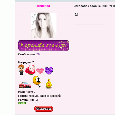
larochka
Заголовок сообщения:
Re: П
_________________
Сообщения:
26
Награды:
7
Имя:
Лариса
Город:
Корсунь-Шевченковский
Репутация:
23