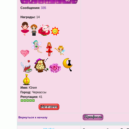
Сообщения:
335
Награды:
14
Имя:
Юлия
Город:
Черкассы
Репутация:
41
Вернуться к началу