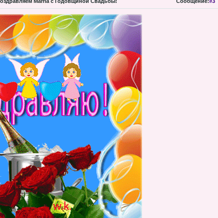
оздравляем Marria с Годовщиной Свадьбы!
Сообщение:
#3