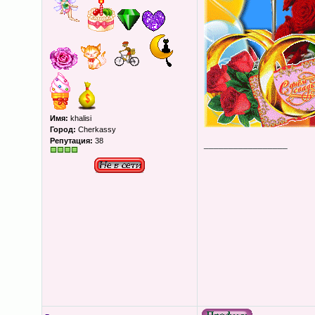
Имя:
khalisi
Город:
Cherkassy
Репутация:
38
_________________