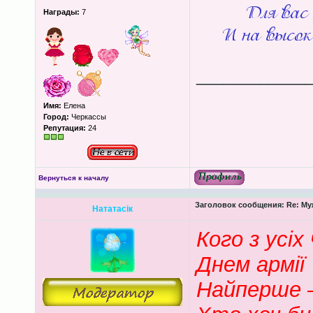
Награды:
7
____________
Имя:
Елена
Город:
Черкассы
Репутация:
24
Вернуться к началу
Заголовок сообщения:
Re: Му
Нататасік
Кого з усіх
Днем армії
Найперше –