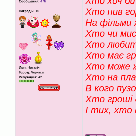
Хто хоч би
Сообщения:
476
Хто пив гор
Награды:
10
На фільми ж
Хто чи мис
Хто любить
Хто має гр
Хто може ж
Имя:
Наталія
Город:
Черкаси
Хто на пла
Репутация:
42
В кого пузо
Хто гроші с
І тих, хто