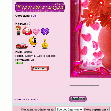
Сообщения:
26
Награды:
7
Имя:
Лариса
Город:
Корсунь-Шевченковский
Репутация:
23
_________________
Вернуться к началу
Показать сообщения за:
Поле сортировки