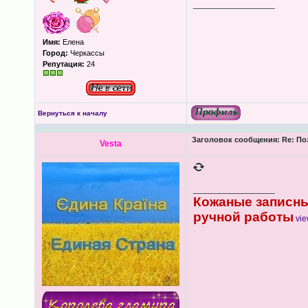
_________________
Имя:
Елена
Город:
Черкассы
Репутация:
24
Вернуться к началу
Заголовок сообщения:
Re: Поз
Vesta
_________________
Кожаные записны
ручной работы
vie