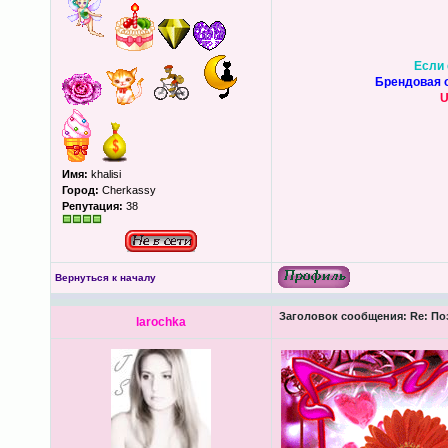
Если 
Брендовая о
U
Имя:
khalisi
Город:
Cherkassy
Репутация:
38
Вернуться к началу
Заголовок сообщения:
Re: Поз
larochka