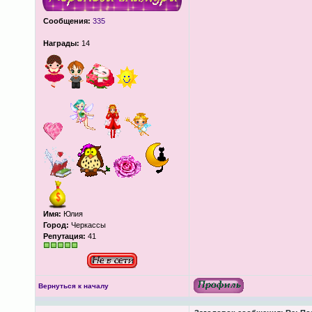
Сообщения:
335
Награды:
14
Имя:
Юлия
Город:
Черкассы
Репутация:
41
Вернуться к началу