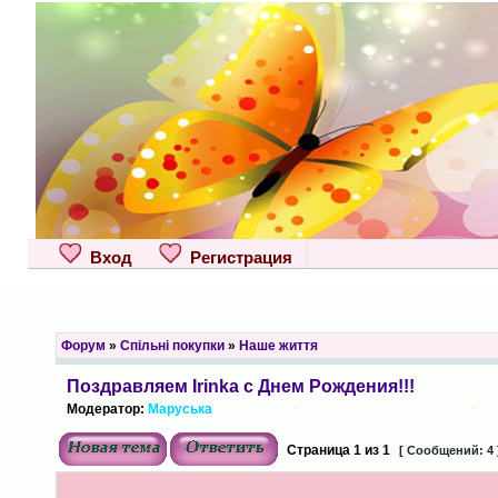
Вход
Регистрация
Форум
»
Спільні покупки
»
Наше життя
Поздравляем Irinka с Днем Рождения!!!
Модератор:
Маруська
Страница
1
из
1
[ Сообщений: 4 