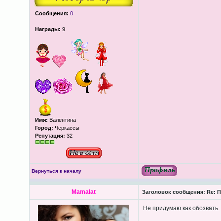
Сообщения:
0
Награды:
9
Имя:
Валентина
Город:
Черкассы
Репутация:
32
Вернуться к началу
Mamalat
Заголовок сообщения:
Re: П
Не придумаю как обозвать.