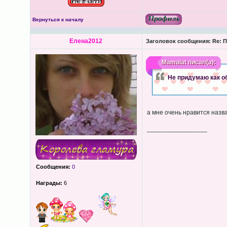
Вернуться к началу
Елена2012
Заголовок сообщения:
Re: П
Mamalat
писал(а):
Не придумаю как об
а мне очень нравится назв
_________________
Сообщения:
0
Награды:
6