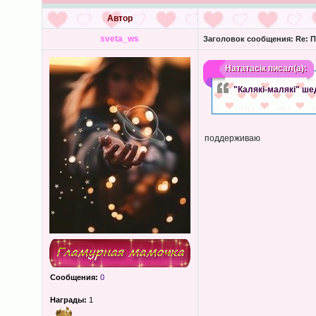
Автор
sveta_ws
Заголовок сообщения:
Re: П
Нататасік
писал(а):
"Калякі-малякі" ш
поддерживаю
Сообщения:
0
Награды:
1