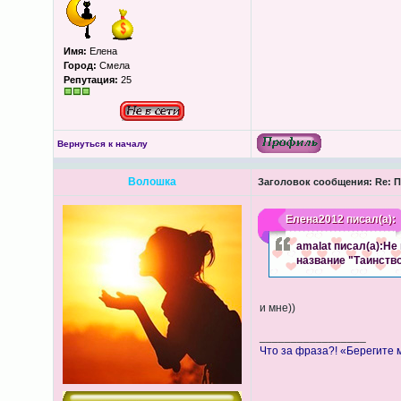
Имя:
Елена
Город:
Смела
Репутация:
25
Вернуться к началу
Волошка
Заголовок сообщения:
Re: П
Елена2012
писал(а):
amalat писал(а):Не
название "Таинств
и мне))
_________________
Что за фраза?! «Берегите