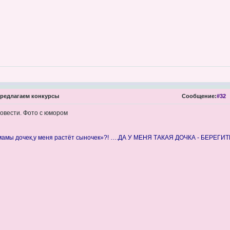
редлагаем конкурсы
Сообщение:
#32
ровести. Фото с юмором
 мамы дочек,у меня растёт сыночек»?! ….ДА У МЕНЯ ТАКАЯ ДОЧКА - БЕРЕГИ