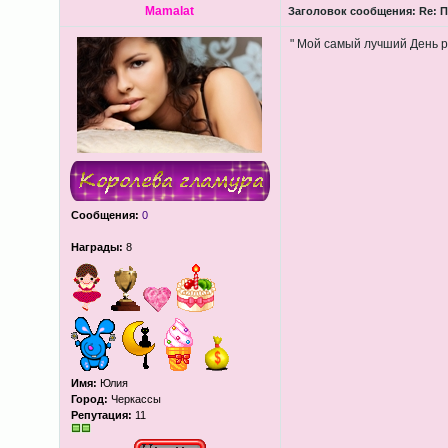
Mamalat
Заголовок сообщения:
Re: П
" Мой самый лучший День 
Сообщения:
0
Награды:
8
Имя:
Юлия
Город:
Черкассы
Репутация:
11