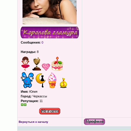
Сообщения:
0
Награды:
8
Имя:
Юлия
Город:
Черкассы
Репутация:
11
Вернуться к началу