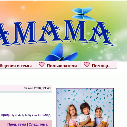
щения и темы
Пользователи
Помощь
07 авг 2026, 23:43
Пред.
1
,
2
,
3
,
4
,
5
,
6
,
7
...
11
След.
Пред. тема
|
След. тема