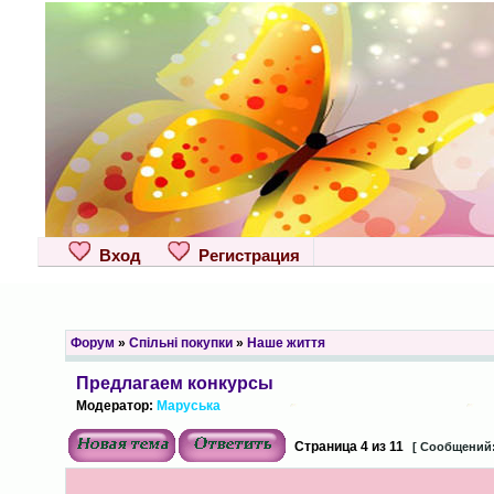
Вход
Регистрация
Форум
»
Спільні покупки
»
Наше життя
Предлагаем конкурсы
Модератор:
Маруська
Страница
4
из
11
[ Сообщений: