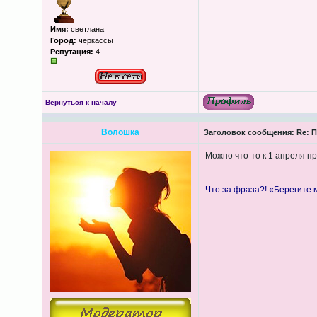
Имя:
светлана
Город:
черкассы
Репутация:
4
Вернуться к началу
Волошка
Заголовок сообщения:
Re: П
Можно что-то к 1 апреля п
_________________
Что за фраза?! «Берегите