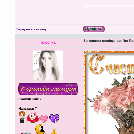
____________
Вернуться к началу
Заголовок сообщения:
Re: По
larochka
Сообщения:
26
Награды:
7