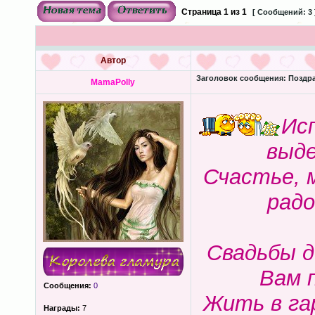
Страница
1
из
1
[ Сообщений: 3 
Автор
Заголовок сообщения:
Поздра
MamaPolly
Ис
выде
Счастье, 
радо
Свадьбы д
Вам п
Сообщения:
0
Жить в га
Награды:
7