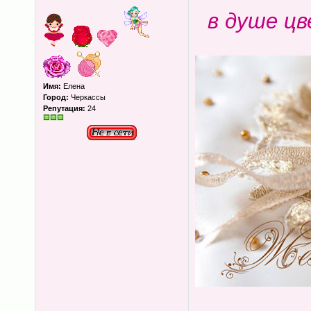
в душе цв
Имя:
Елена
Город:
Черкассы
Репутация:
24