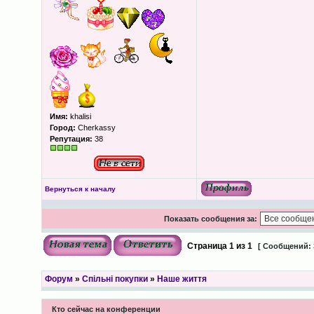
Имя:
khalisi
Город:
Cherkassy
Репутация:
38
Вернуться к началу
Показать сообщения за:
Страница
1
из
1
[ Сообщений: 
Форум
»
Спільні покупки
»
Наше життя
Кто сейчас на конференции