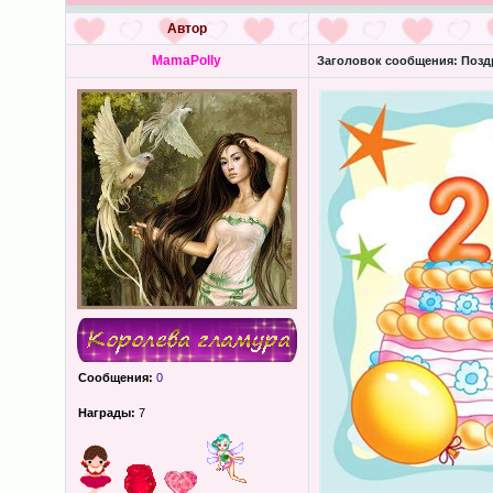
Автор
MamaPolly
Заголовок сообщения:
Поздр
Сообщения:
0
Награды:
7