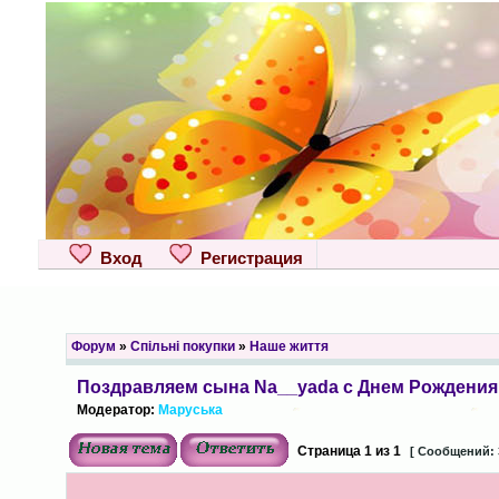
Вход
Регистрация
Форум
»
Спільні покупки
»
Наше життя
Поздравляем сына Na__yada с Днем Рождения!
Модератор:
Маруська
Страница
1
из
1
[ Сообщений: 