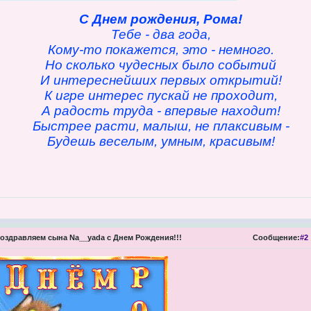
С Днем рождения, Рома!
Тебе - два года,
Кому-то покажется, это - немного.
Но сколько чудесных было событий
И интереснейших первых открытий!
К игре интерес пускай не проходит,
А радость труда - впервые находит!
Быстрее расти, малыш, не плаксивым -
Будешь веселым, умным, красивым!
оздравляем сына Na__yada с Днем Рождения!!!
Сообщение:
#2