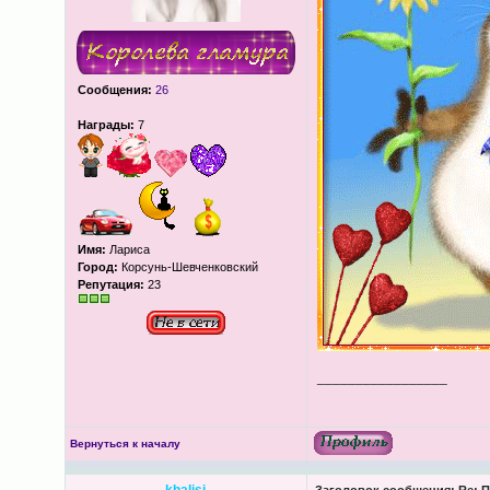
Сообщения:
26
Награды:
7
Имя:
Лариса
Город:
Корсунь-Шевченковский
Репутация:
23
_________________
Вернуться к началу