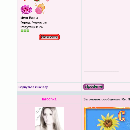
Имя:
Елена
Город:
Черкассы
Репутация:
24
_________________
Вернуться к началу
larochka
Заголовок сообщения:
Re: П