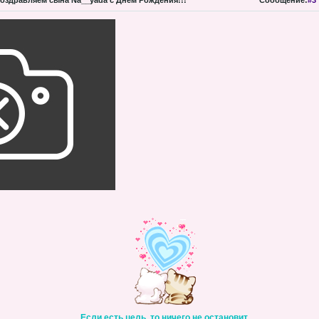
оздравляем сына Na__yada с Днем Рождения!!!
Сообщение:
#3
Если есть цель, то ничего не остановит.