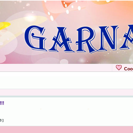
Сооб
!!
3 ]