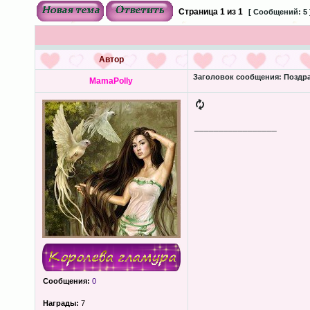
Страница
1
из
1
[ Сообщений: 5 
Автор
Заголовок сообщения:
Поздра
MamaPolly
_________________
Сообщения:
0
Награды:
7