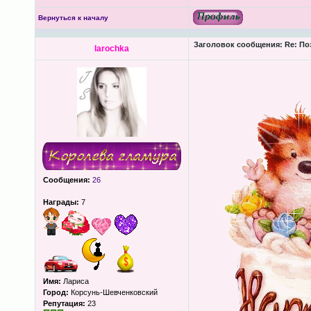
Вернуться к началу
Заголовок сообщения:
Re: По
larochka
Сообщения:
26
Награды:
7
Имя:
Лариса
Город:
Корсунь-Шевченковский
Репутация:
23