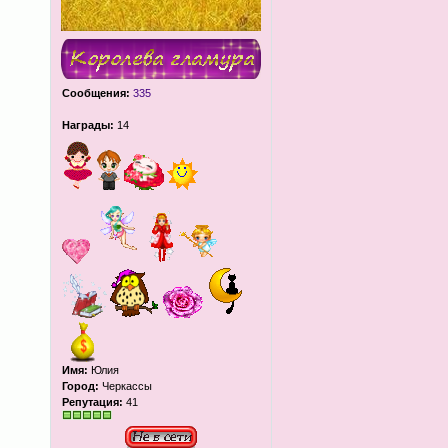
Сообщения:
335
Награды:
14
Имя:
Юлия
Город:
Черкассы
Репутация:
41