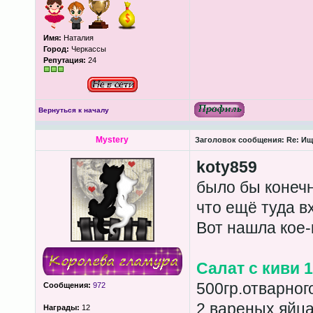
Имя:
Наталия
Город:
Черкассы
Репутация:
24
Вернуться к началу
Mystery
Заголовок сообщения:
Re: Ищ
koty859
было бы конечн
что ещё туда вх
Вот нашла кое-
Салат с киви 1
500гр.отварног
Сообщения:
972
2 вареных яйц
Награды:
12