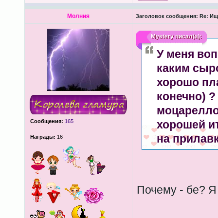
Молния
Заголовок сообщения:
Re: Ищ
Mystery
писал(а):
У меня воп
каким сыр
хорошо пл
конечно) ?
моцареллой
Сообщения:
165
хорошей ит
на прилавка
Награды:
16
Почему - бе? Я