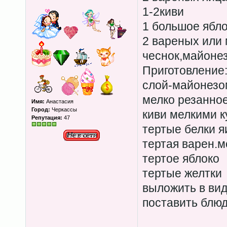
1-2киви
1 большое ябл
2 вареных или 
чеснок,майонез
Приготовление
слой-майонезом
мелко резанно
Имя:
Анастасия
Город:
Черкассы
киви мелкими к
Репутация:
47
тертые белки я
тертая варен.м
тертое яблоко
тертые желтки
выложить в вид
поставить блю