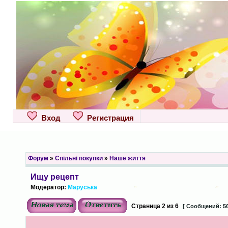
Вход
Регистрация
Форум
»
Спільні покупки
»
Наше життя
Ищу рецепт
Модератор:
Маруська
Страница
2
из
6
[ Сообщений: 56