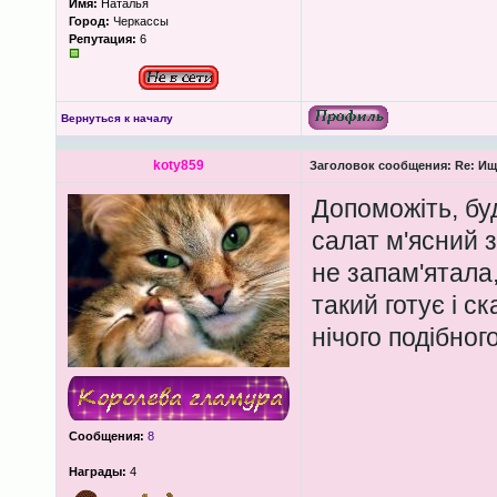
Имя:
Наталья
Город:
Черкассы
Репутация:
6
Вернуться к началу
koty859
Заголовок сообщения:
Re: Ищ
Допоможіть, буд
салат м'ясний з
не запам'ятала
такий готує і ск
нічого подібног
Сообщения:
8
Награды:
4