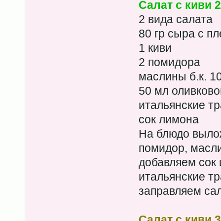
Салат с киви 2
2 вида салата
80 гр сыра с п
1 киви
2 помидора
маслины б.к. 10
50 мл оливково
итальянские т
сок лимона
На блюдо выло
помидор, масли
добавляем сок 
итальянские т
заправляем сал
Салат с киви 3