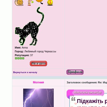
Имя:
Anna
Город:
Любимый город Черкассы
Репутация:
37
Вернуться к началу
Молния
Заголовок сообщения:
Re: Ищ
Нататасік
писал(а):
Підкажіть 