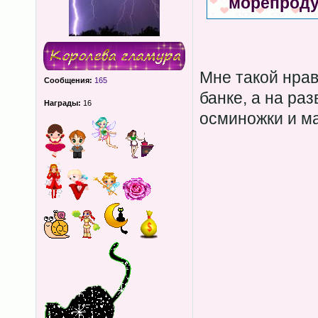
морепроду
Мне такой нрав
Сообщения:
165
банке, а на раз
Награды:
16
осминожки и м