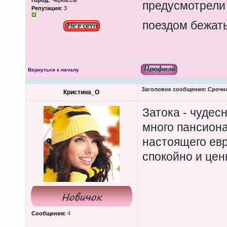
Город:
Черкассы
предусмотрели 
Репутация:
3
поездом бежат
Вернуться к началу
Заголовок сообщения:
Срочно
Кристина_О
Затока - чудес
много пансиона
настоящего евр
спокойно и це
Сообщения:
4