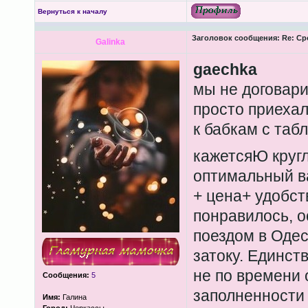
Вернуться к началу
Заголовок сообщения:
Re: Ср
Galinka
gaechka
мы не договари
просто приехал
к бабкам с таб
кажетсяЮ круг
оптимальный в
+ цена+ удобст
понравилось, о
поездом в Одес
затоку. Единст
не по времени 
Сообщения:
5
заполненности 
Имя:
Галина