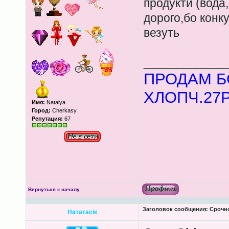
продукти (вода,
дорого,бо конку
везуть
____________
ПРОДАМ Б
ХЛОПЧ.27Р.
Имя:
Natalya
Город:
Cherkasy
Репутация:
67
Вернуться к началу
Заголовок сообщения:
Срочно
Нататасік