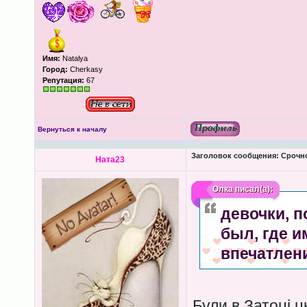
Имя:
Natalya
Город:
Cherkasy
Репутация:
67
Вернуться к началу
Заголовок сообщения:
Срочно
Ната23
Олка
писал(а):
девочки, п
был, где и
впечатлен
Були в Затоці ц