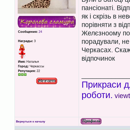
пансіонаті. Від
як і скрізь в н
порівняти з від
Желєзноому пор
Сообщения:
24
порадували, не 
Награды:
3
Черкасах. Скаж
відпочинок
Имя:
Наталья
Город:
Черкассы
Репутация:
22
____________
Прикраси д
роботи.
view
Вернуться к началу