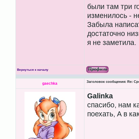
были там три г
изменилось - н
Забыла написа
достаточно низ
я не заметила.
Вернуться к началу
Заголовок сообщения:
Re: Ср
gaechka
Galinka
спасибо, нам к
поехать, А в к