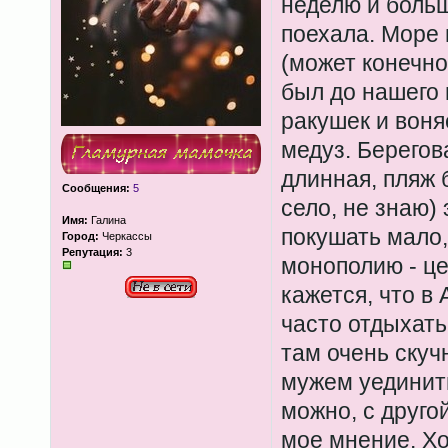
неделю и больш
поехала. Море 
(может конечно
был до нашего 
ракушек и воня
медуз. Берегов
длинная, пляж 
Сообщения:
5
село, не знаю) 
Имя:
Галина
покушать мало,
Город:
Черкассы
Репутация:
3
монополию - це
кажется, что в
часто отдыхать
там очень скуч
мужем уединить
можно, с другой
мое мнение. Хо