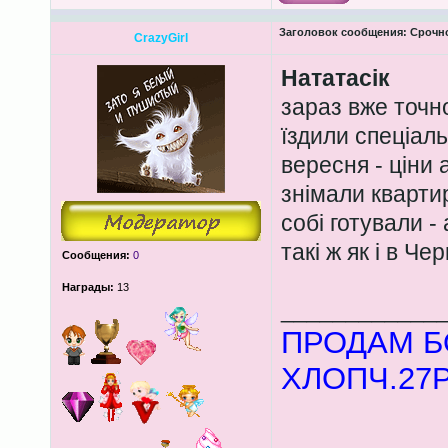
Заголовок сообщения:
Срочно
CrazyGirl
Нататасік
зараз вже точн
їздили спеціаль
вересня - ціни 
знімали квартир
собі готували -
такі ж як і в Че
Сообщения:
0
Награды:
13
____________
ПРОДАМ Б
ХЛОПЧ.27Р.