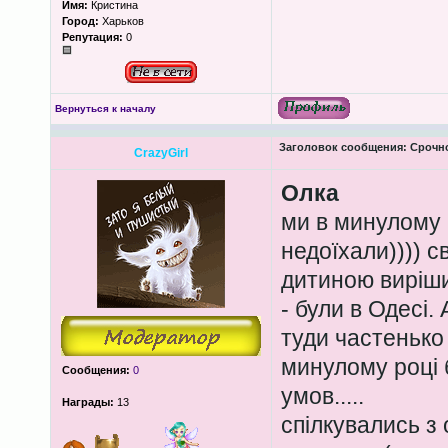
Имя:
Кристина
Город:
Харьков
Репутация:
0
Вернуться к началу
Заголовок сообщения:
Срочно
CrazyGirl
Олка
ми в минулому р
недоїхали)))) с
дитиною виріши
- були в Одесі.
туди частенько -
минулому році б
Сообщения:
0
умов.....
Награды:
13
спілкувались з