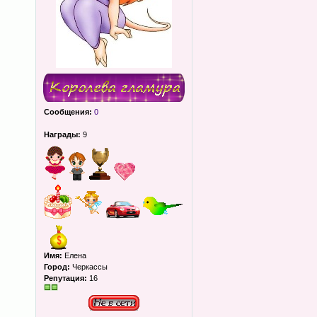
Сообщения:
0
Награды:
9
Имя:
Елена
Город:
Черкассы
Репутация:
16