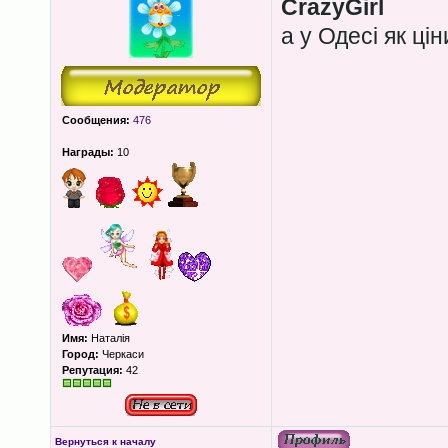
CrazyGirl
а у Одесі як ці
Сообщения:
476
Награды:
10
Имя:
Наталія
Город:
Черкаси
Репутация:
42
Вернуться к началу