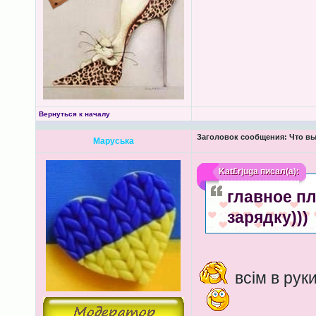
Вернуться к началу
Заголовок сообщения:
Что вы
Маруська
Kat£rjuga
писал(а):
главное пл
зарядку)))
всім в руки