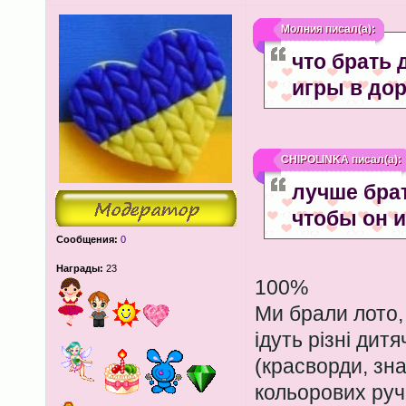
Молния
писал(а):
что брать 
игры в до
CHIPOLINKA
писал(а):
лучше бра
чтобы он и
Сообщения:
0
Награды:
23
100%
Ми брали лото,
ідуть різні дит
(красворди, знай
кольорових руч