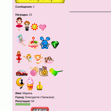
Сообщения:
0
____________
Награды:
23
Имя:
Марина
Город:
Благодатне (Чапаєвка)
Репутация:
54