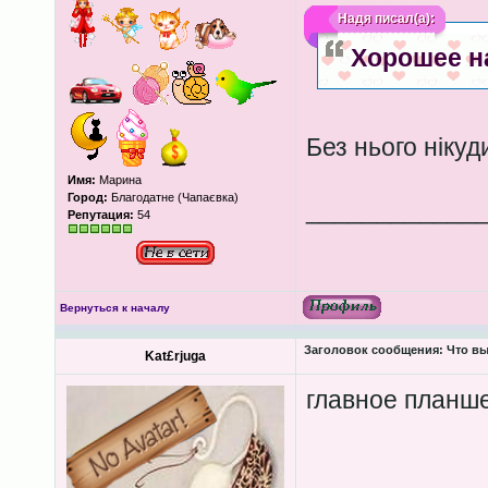
Надя
писал(а):
Хорошее н
Без нього нікуд
Имя:
Марина
Город:
Благодатне (Чапаєвка)
____________
Репутация:
54
Вернуться к началу
Заголовок сообщения:
Что вы
Kat£rjuga
главное планше