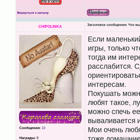
Вернуться к началу
Заголовок сообщения:
Что вы
CHIPOLINKA
Если маленьки
игры, только чт
тогда им интер
расслабится. С
ориентироватьс
интересам.
Покушать можно
любят такое, 
можно спечь ее
вываливается и
Мои очень любя
Сообщения:
10
тоже домашние
Награды:
8