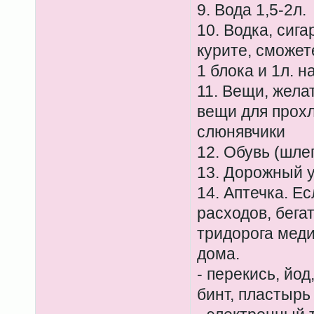
9. Вода 1,5-2л.
10. Водка, сига
курите, сможет
1 блока и 1л. н
11. Вещи, жела
вещи для прохл
слюнявчики
12. Обувь (шле
13. Дорожный 
14. Аптечка. Е
расходов, бегат
тридорога меди
дома.
- перекись, йод
бинт, пластырь