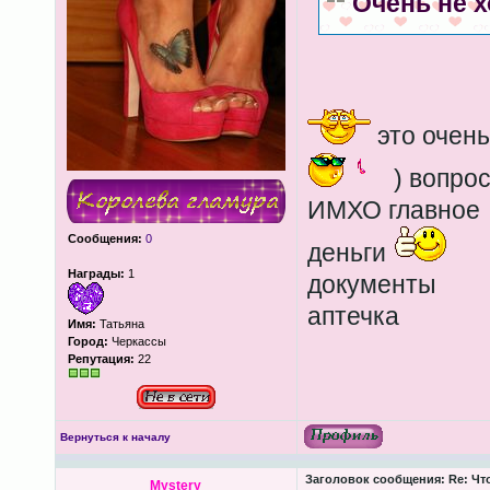
Очень не х
это очень
) вопрос
ИМХО главное
Сообщения:
0
деньги
Награды:
1
документы
аптечка
Имя:
Татьяна
Город:
Черкассы
Репутация:
22
Вернуться к началу
Заголовок сообщения:
Re: Чт
Mystery