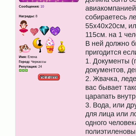
авиакомпанией
Сообщения:
10
собираетесь ле
Награды:
8
55х40х20см, ил
115см. на 1 че
В ней должно б
пригодится есл
Имя:
Елена
1. Документы (
Город:
Черкассы
Репутация:
24
документов, де
2. Жвачка, лед
вас бывает так
царапать внутр
3. Вода, или д
для лица или л
одного человек
полиэтиленовый