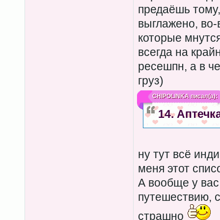
предаёшь тому,
выглажено, во-
которые мнутся
всегда на край
ресешпн, а в ч
груз)
CHIPOLINKA
писал(а):
14. Аптечка
ну тут всё инди
меня этот спис
А вообще у вас
путешествию, с
страшно