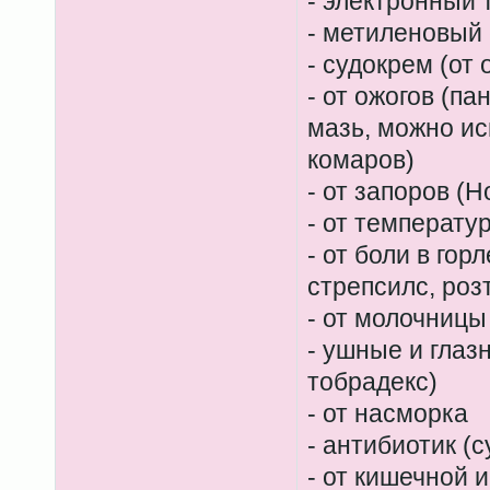
- электронный
- метиленовый 
- судокрем (от
- от ожогов (п
мазь, можно ис
комаров)
- от запоров (Н
- от температу
- от боли в гор
стрепсилс, роз
- от молочницы
- ушные и глаз
тобрадекс)
- от насморка
- антибиотик (
- от кишечной 