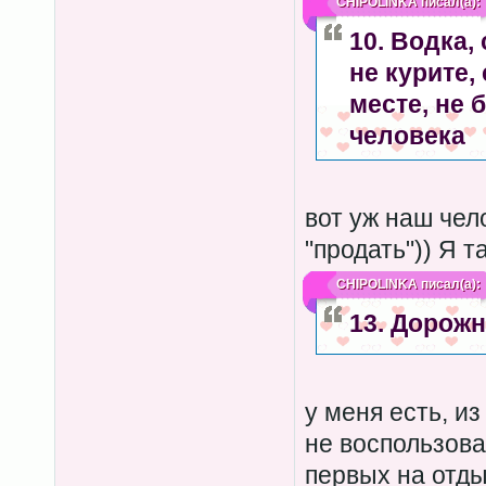
CHIPOLINKA
писал(а):
10. Водка,
не курите,
месте, не 
человека
вот уж наш чел
"продать")) Я т
CHIPOLINKA
писал(а):
13. Дорож
у меня есть, из
не воспользова
первых на отды