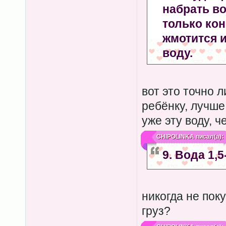
набрать во
только кон
жмотится 
воду.
вот это точно 
ребёнку, лучше
уже эту воду, ч
CHIPOLINKA
писал(а):
9. Вода 1,5
никогда не пок
груз?