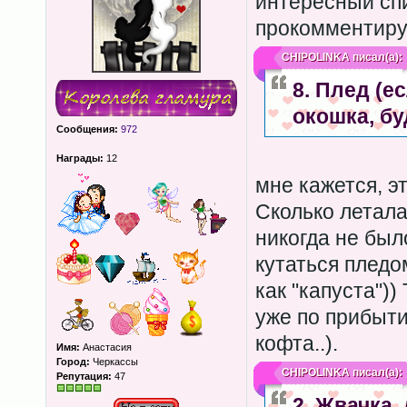
интересный спи
прокомментиру
CHIPOLINKA
писал(а):
8. Плед (е
окошка, бу
Сообщения:
972
Награды:
12
мне кажется, э
Сколько летала
никогда не был
кутаться пледо
как "капуста"))
уже по прибыти
кофта..).
Имя:
Анастасия
Город:
Черкассы
CHIPOLINKA
писал(а):
Репутация:
47
2. Жвачка,