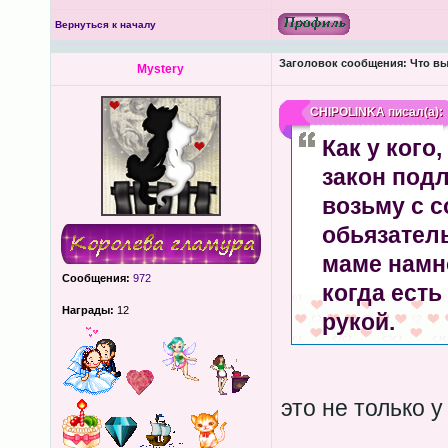
Вернуться к началу
Заголовок сообщения:
Что вы
Mystery
CHIPOLINKA
писал(а):
Как у кого
закон подл
возьму с с
обьязатель
маме намно
Сообщения:
972
когда есть
Награды:
12
рукой.
это не только у