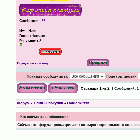
Сообщения:
57
Имя:
Надія
Город:
Черкаси
Репутация:
3
Вернуться к началу
Показать сообщения за:
Поле сортировки
Страница
1
из
2
[ Сообщений: 14
Форум
»
Спільні покупки
»
Наше життя
Кто сейчас на конференции
Сейчас этот форум просматривают: нет зарегистрированных пользова