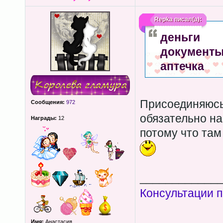
Repka
писал(а):
деньги
документ
аптечка
Присоединяюсь,
Сообщения:
972
обязательно на
Награды:
12
потому что там
____________
Консультации п
Имя:
Анастасия