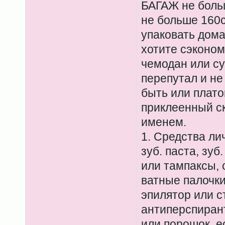
БАГАЖ не больш
не больше 160с
упаковать дома
хотите сэконом
чемодан или су
перепутал и не
быть или плато
приклеенный ск
именем.
1. Средства лич
зуб. паста, зуб
или тампаксы, 
ватные палочки,
эпилятор или с
антиперспирант
или порошок, е