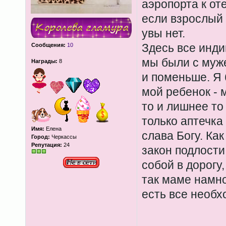
аэропорта к от
если взрослый 
увы нет.
Здесь все инди
Сообщения:
10
мы были с муж
Награды:
8
и поменьше. Я 
мой ребенок - 
то и лишнее то 
только аптечка
Имя:
Елена
слава Богу. Как
Город:
Черкассы
Репутация:
24
закон подлости,
собой в дорогу
так маме намно
есть все необх