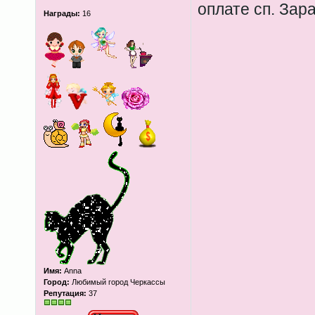
оплате сп. Зар
Награды:
16
Имя:
Anna
Город:
Любимый город Черкассы
Репутация:
37