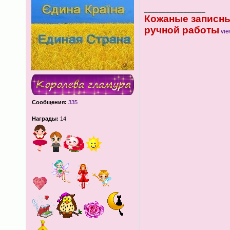
_________________
Кожаные записны
ручной работы
vie
Сообщения:
335
Награды:
14