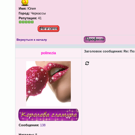
Имя:
Юлия
Город:
Черкассы
Репутация:
41
Вернуться к началу
Заголовок сообщения:
Re: По
polinezia
Сообщения:
138
Награды:
8