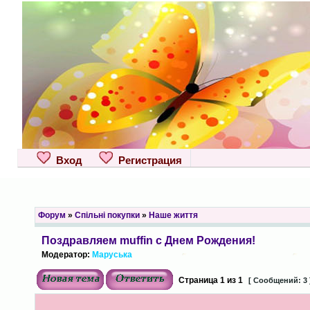
Вход
Регистрация
Форум
»
Спільні покупки
»
Наше життя
Поздравляем muffin с Днем Рождения!
Модератор:
Маруська
Страница
1
из
1
[ Сообщений: 3 