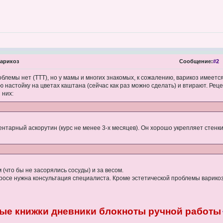
арикоз
Сообщение:
#2
роблемы нет (ТТТ), но у мамы и многих знакомых, к сожалению, варикоз имеется
 настойку на цветах каштана (сейчас как раз можно сделать) и втирают. Реце
 них:
ентарный аскорутин (курс не менее 3-х месяцев). Он хорошо укрепляет стенки
(что бы не засорялись сосуды) и за весом.
просе нужна консультация специалиста. Кроме эстетической проблемы варико
ые книжки дневники блокноты ручной работы