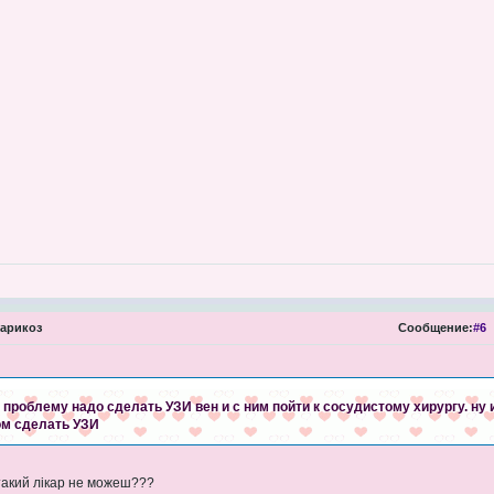
арикоз
Сообщение:
#6
проблему надо сделать УЗИ вен и с ним пойти к сосудистому хирургу. ну и
ом сделать УЗИ
є такий лікар не можеш???