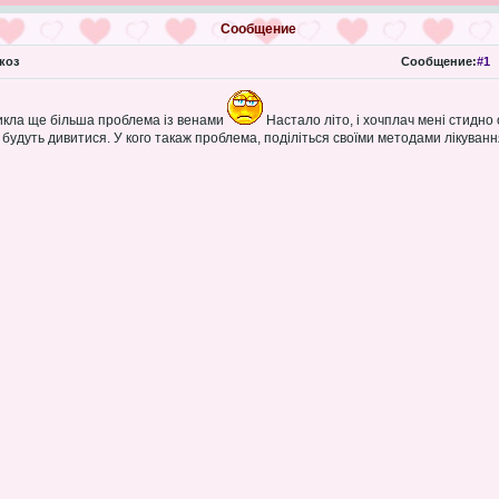
Сообщение
коз
Сообщение:
#1
никла ще більша проблема із венами
Настало літо, і хочплач мені стидно 
ги будуть дивитися. У кого такаж проблема, поділіться своїми методами лікуванн