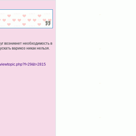
друг возникнет необходимость в
скать варикоз никак нельзя.
viewtopic.php?f=29&t=2815