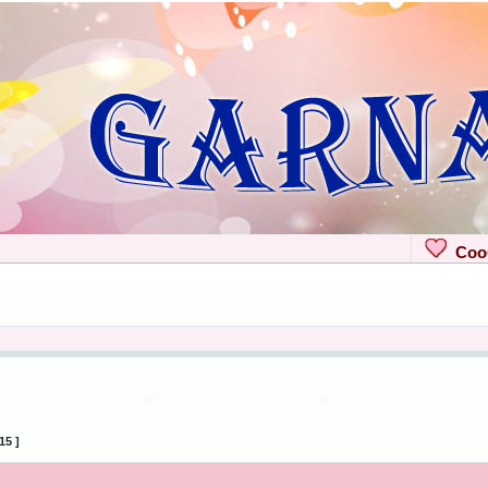
Сооб
15 ]