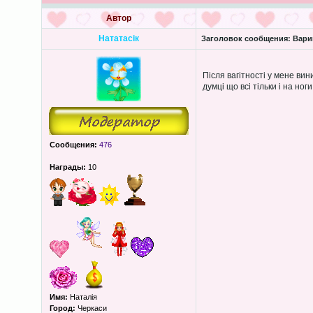
Автор
Нататасік
Заголовок сообщения:
Вари
Після вагітності у мене ви
думці що всі тільки і на но
Сообщения:
476
Награды:
10
Имя:
Наталія
Город:
Черкаси