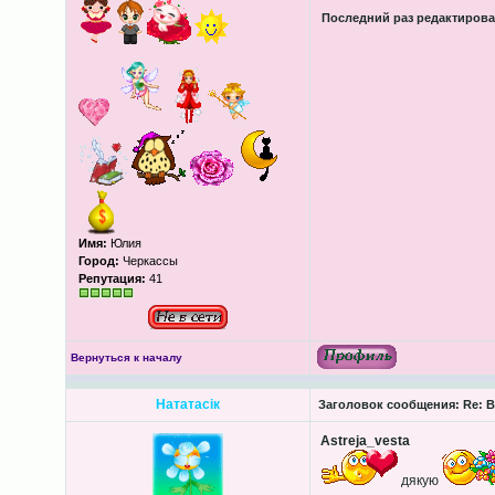
Последний раз редактиров
Имя:
Юлия
Город:
Черкассы
Репутация:
41
Вернуться к началу
Нататасік
Заголовок сообщения:
Re: В
Astreja_vesta
дякую