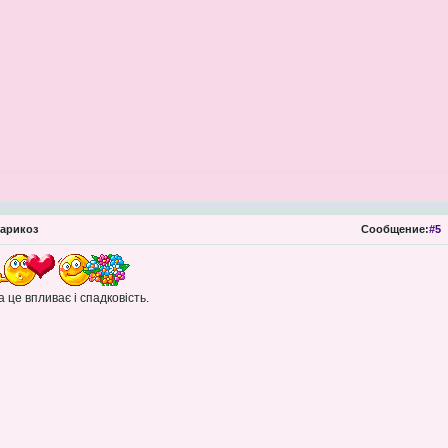
арикоз
Сообщение:
#5
а це впливає і спадковість.