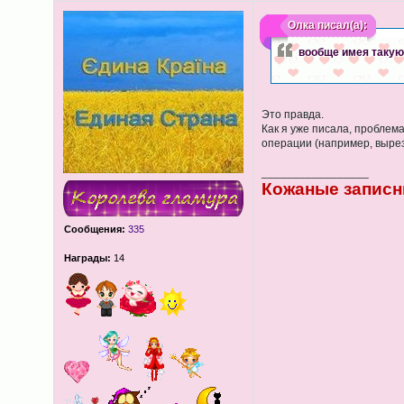
Олка
писал(а):
вообще имея такую 
Это правда.
Как я уже писала, проблема
операции (например, выреза
_________________
Кожаные записн
Сообщения:
335
Награды:
14