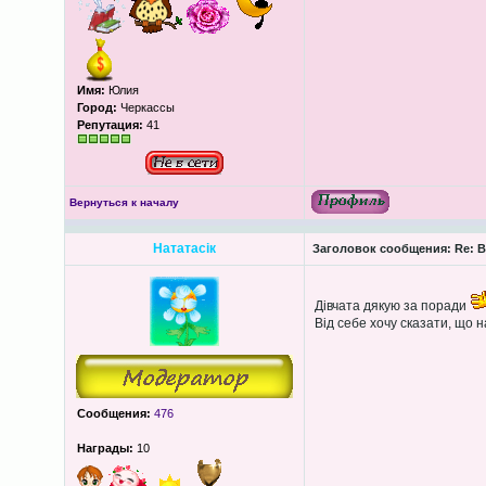
Имя:
Юлия
Город:
Черкассы
Репутация:
41
Вернуться к началу
Нататасік
Заголовок сообщения:
Re: В
Дівчата дякую за поради
Від себе хочу сказати, що н
Сообщения:
476
Награды:
10