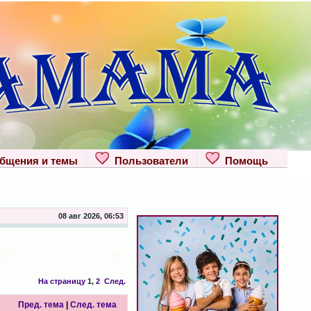
щения и темы
Пользователи
Помощь
08 авг 2026, 06:53
На страницу
1
,
2
След.
Пред. тема
|
След. тема