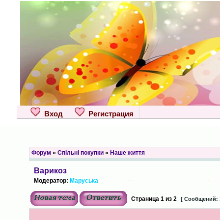
Вход
Регистрация
Форум
»
Спільні покупки
»
Наше життя
Варикоз
Модератор:
Маруська
Страница
1
из
2
[ Сообщений: 