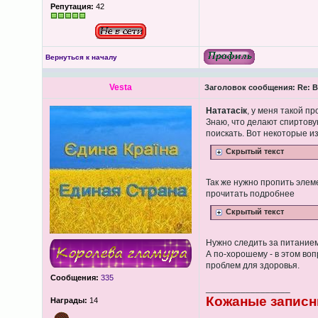
Репутация:
42
Вернуться к началу
Vesta
Заголовок сообщения:
Re: В
Нататасік
, у меня такой п
Знаю, что делают спиртовую
поискать. Вот некоторые из
Скрытый текст
Так же нужно пропить элем
прочитать подробнее
Скрытый текст
Нужно следить за питанием 
А по-хорошему - в этом во
проблем для здоровья.
Сообщения:
335
_________________
Кожаные записн
Награды:
14