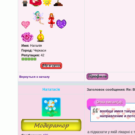
Имя:
Наталія
Город:
Черкаси
Репутация:
42
Вернуться к началу
Нататасік
Заголовок сообщения:
Re: В
Олка
писал(а):
вообще имея такую 
направление и пот
а підказати у якій лікарні 