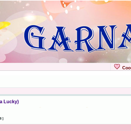
Сооб
а Lucky)
8 ]