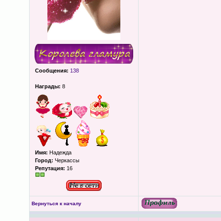
Сообщения:
138
Награды:
8
Имя:
Надежда
Город:
Черкассы
Репутация:
16
Вернуться к началу