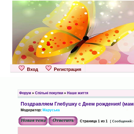
Вход
Регистрация
Форум
»
Спільні покупки
»
Наше життя
Поздравляем Глебушку с Днем рождения! (мам
Модератор:
Маруська
Страница
1
из
1
[ Сообщений: 