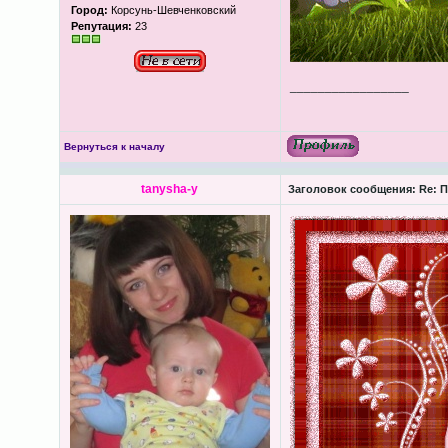
Город:
Корсунь-Шевченковский
Репутация:
23
_________________
Вернуться к началу
tanysha-y
Заголовок сообщения:
Re: П