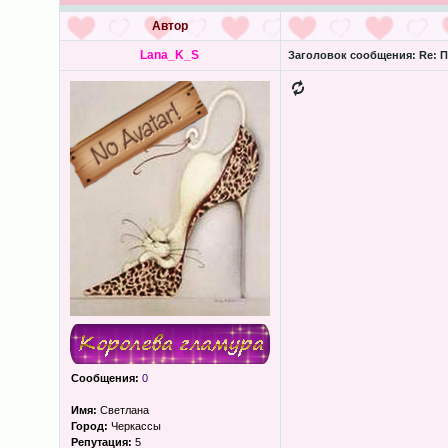
Автор
Lana_K_S
Заголовок сообщения:
Re: П
Сообщения:
0
Имя:
Светлана
Город:
Черкассы
Репутация:
5