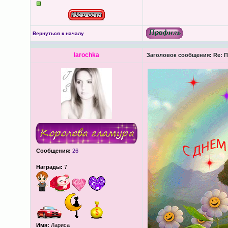
Вернуться к началу
larochka
Заголовок сообщения:
Re: П
Сообщения:
26
Награды:
7
Имя:
Лариса