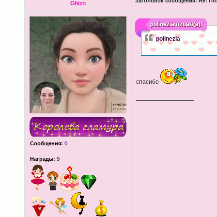
Заголовок сообщения:
Re: По
Ghizn
polinezia
писал(а):
polinezia
спасибо
_________________
Сообщения:
0
Награды:
9