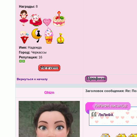
Награды:
8
Имя:
Надежда
Город:
Черкассы
Репутация:
16
Вернуться к началу
Заголовок сообщения:
Re: По
Ghizn
ЛяЛяФА
писал(а):
ЛяЛяФА