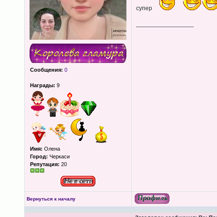
супер
_________________
Сообщения:
0
Награды:
9
Имя:
Олена
Город:
Черкаси
Репутация:
20
Вернуться к началу