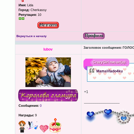
Имя:
Lida
Город:
Cherkassy
Репутация:
10
Вернуться к началу
Заголовок сообщения:
ГОЛОС
lubov
CrazyGirl
писал(а):
MamaVlado4ku
+1
_________________
Сообщения:
0
Награды:
9