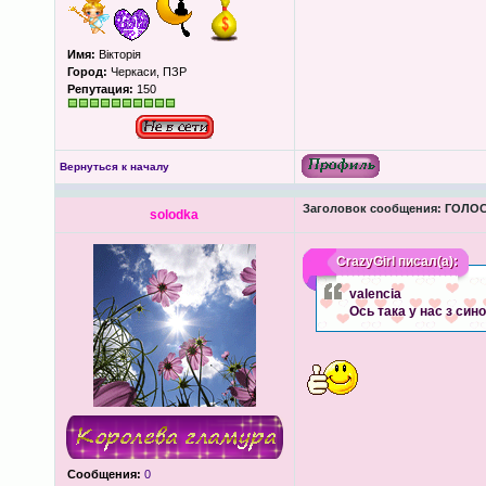
Имя:
Вікторія
Город:
Черкаси, ПЗР
Репутация:
150
Вернуться к началу
Заголовок сообщения:
ГОЛОС
solodka
CrazyGirl
писал(а):
valencіа
Ось така у нас з син
Сообщения:
0