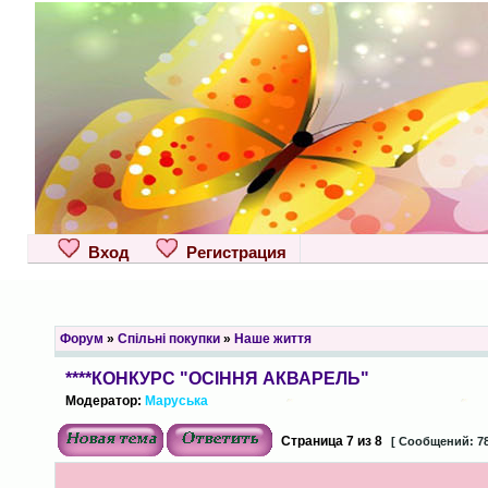
Вход
Регистрация
Форум
»
Спільні покупки
»
Наше життя
****КОНКУРС "ОСІННЯ АКВАРЕЛЬ"
Модератор:
Маруська
Страница
7
из
8
[ Сообщений: 78