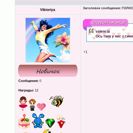
Заголовок сообщения:
ГОЛОС
Viktoriya
CrazyGirl
писал(а):
valencіа
Ось така у нас з син
+1
Сообщения:
0
Награды:
12