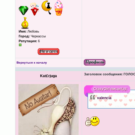
Имя:
Любовь
Город:
Черкассы
Репутация:
6
Вернуться к началу
Заголовок сообщения:
ГОЛОС
Kat£rjuga
CrazyGirl
писал(а):
valencіа