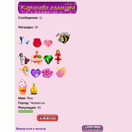
Сообщения:
11
Награды:
16
Имя:
Яна
Город:
Черкассы
Репутация:
43
Вернуться к началу