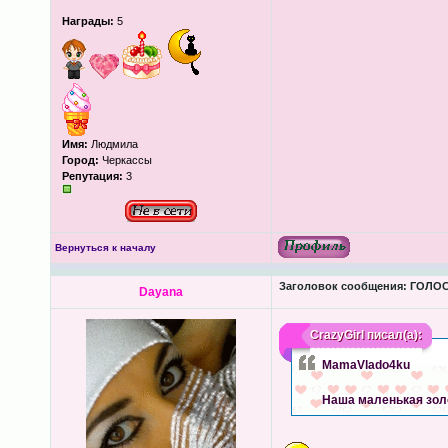
Награды:
5
Имя:
Людмила
Город:
Черкассы
Репутация:
3
Вернуться к началу
Заголовок сообщения:
ГОЛОС
Dayana
CrazyGirl
писал(а):
MamaVlado4ku
Наша маленькая зол