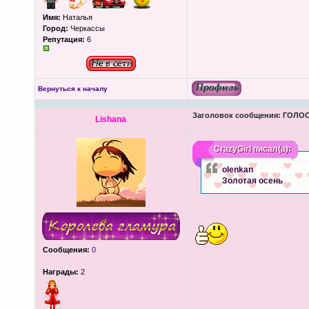
Имя:
Наталья
Город:
Черкассы
Репутация:
6
Вернуться к началу
Заголовок сообщения:
ГОЛОС
Lishana
CrazyGirl
писал(а):
olenkan
Золотая осень
Сообщения:
0
Награды:
2