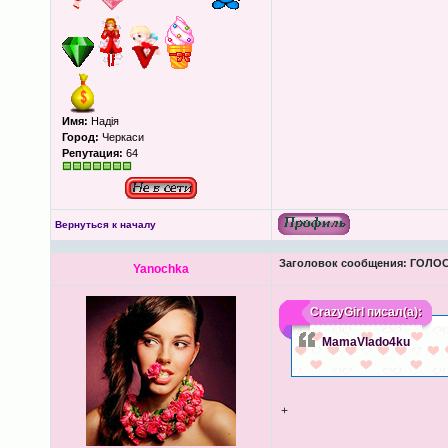
Имя:
Надія
Город:
Черкаси
Репутация:
64
Вернуться к началу
Заголовок сообщения:
ГОЛОС
Yanochka
CrazyGirl
писал(а):
MamaVlado4ku
+