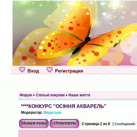
Вход
Регистрация
Форум
»
Спільні покупки
»
Наше життя
****КОНКУРС "ОСІННЯ АКВАРЕЛЬ"
Модератор:
Маруська
Страница
2
из
8
[ Сообщений: 