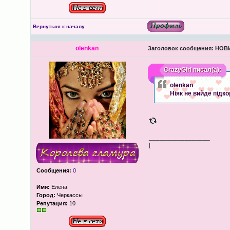
Вернуться к началу
olenkan
Заголовок сообщения:
НОВИ
CrazyGirl
писал(а):
olenkan
Ніяк не вийде підк
_________________
[
Сообщения:
0
Имя:
Елена
Город:
Черкассы
Репутация:
10