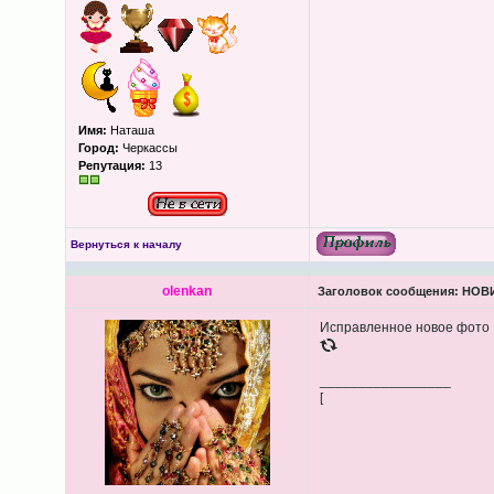
Имя:
Наташа
Город:
Черкассы
Репутация:
13
Вернуться к началу
olenkan
Заголовок сообщения:
НОВИ
Исправленное новое фото
_________________
[