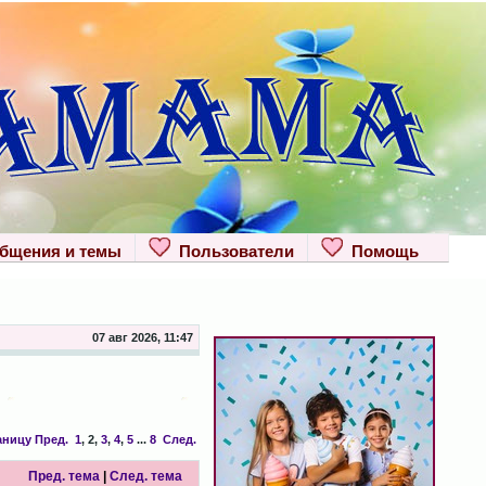
щения и темы
Пользователи
Помощь
07 авг 2026, 11:47
аницу
Пред.
1
,
2
,
3
,
4
,
5
...
8
След.
Пред. тема
|
След. тема