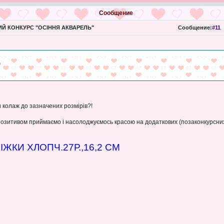
Сообщение
Й КОНКУРС "ОСІННЯ АКВАРЕЛЬ"
Сообщение:
#11
)
и колаж до зазначених розмірів?!
позитивом приймаємо і насолоджуємось красою на додаткових (позаконкурсни
ЖКИ ХЛОПЧ.27Р.,16,2 СМ