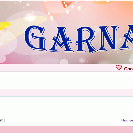
Сооб
78 ]
На стр