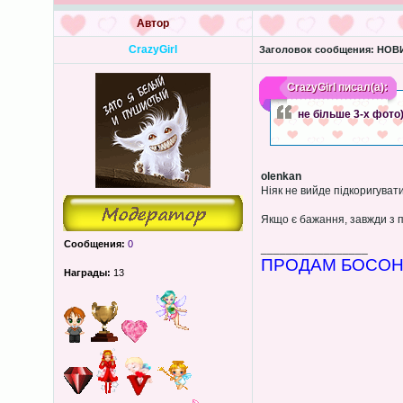
Автор
CrazyGirl
Заголовок сообщения:
НОВИ
CrazyGirl
писал(а):
не більше 3-х фото
olenkan
Ніяк не вийде підкоригуват
Якщо є бажання, завжди з 
Сообщения:
0
_________________
ПРОДАМ БОСОНІ
Награды:
13