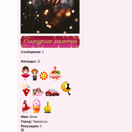
Сообщения:
0
Награды:
11
Имя:
Инна
Город:
Черкассы
Репутация:
0