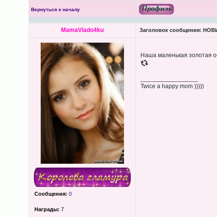
Вернуться к началу
MamaVlado4ku
Заголовок сообщения:
НОВИ
Наша маленькая золотая 
_________________
Twice a happy mom )))))
Сообщения:
0
Награды:
7