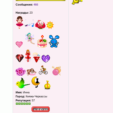
Сообщения:
466
Награды:
23
Имя:
Инна
Город:
Княжа-Черкассы
Репутация:
57