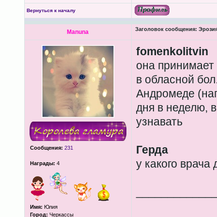
Вернуться к началу
Заголовок сообщения:
Эрозия
Manuna
fomenkolitvin
она принимает
в обласной бол.
Андромеде (нап
дня в неделю, 
узнавать
Герда
Сообщения:
231
у какого врача
Награды:
4
____________
Имя:
Юлия
Город:
Черкассы