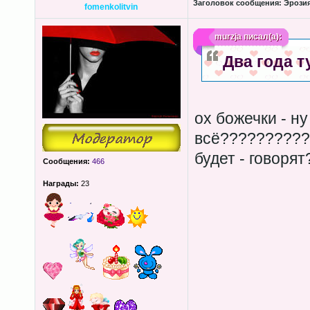
Заголовок сообщения:
Эрозия
fomenkolitvin
murzja
писал(а):
Два года т
ох божечки - ну
всё??????????
будет - говорят
Сообщения:
466
Награды:
23