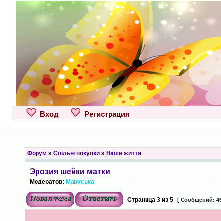
Вход
Регистрация
Форум
»
Спільні покупки
»
Наше життя
Эрозия шейки матки
Модератор:
Маруська
Страница
3
из
5
[ Сообщений: 46