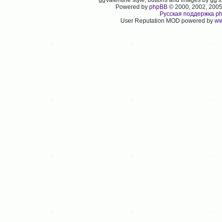
ggValentine style, buttons and images by gg
Powered by
phpBB
© 2000, 2002, 200
Русская поддержка p
User Reputation MOD powered by
ww