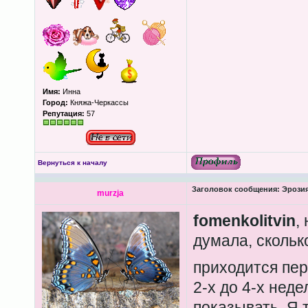
Имя:
Инна
Город:
Княжа-Черкассы
Репутация:
57
Вернуться к началу
Заголовок сообщения:
Эрозия
murzja
fomenkolitvin
,
думала, скольк
приходится пе
2-х до 4-х нед
показывать. Я 