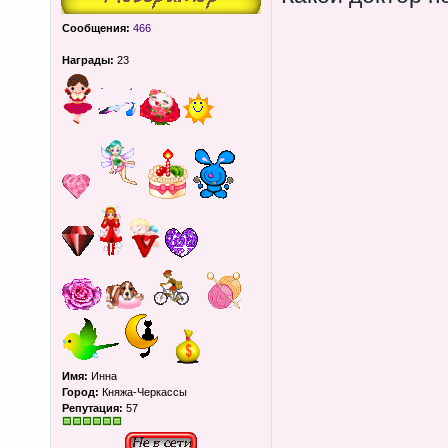
Сообщения:
466
Награды:
23
Имя:
Инна
Город:
Княжа-Черкассы
Репутация:
57