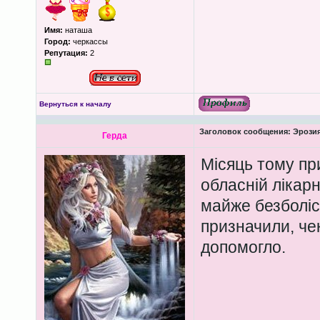
Имя:
наташа
Город:
черкассы
Репутация:
2
Вернуться к началу
Заголовок сообщения:
Эрозия
Герда
Місяць тому пр
обласній лікарн
майже безболіс
призначили, че
допомогло.