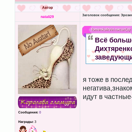
Автор
Заголовок сообщения:
Эрозия
natali29
fomenkolitvin
писал(а):
Всё больш
Дихтяренко
заведующи
я тоже в после
негатива,знако
идут в частны
Сообщения:
0
Награды:
3