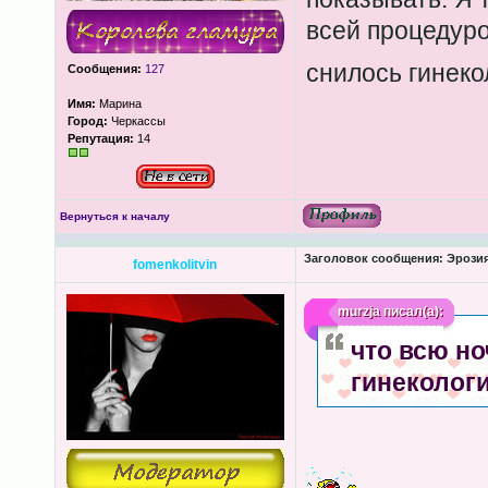
всей процедуро
снилось гинек
Сообщения:
127
Имя:
Марина
Город:
Черкассы
Репутация:
14
Вернуться к началу
Заголовок сообщения:
Эрозия
fomenkolitvin
murzja
писал(а):
что всю но
гинеколог