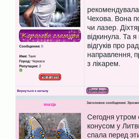
рекомендувала 
Чехова. Вона п
чи лазер. Діхт
відкинула. Та 
відгуків про ра
Сообщения:
0
направлення, п
Имя:
Таня
Город:
Черкаси
з лікарем.
Репутация:
2
Вернуться к началу
Заголовок сообщения:
Эрозия
murzja
Сегодня утром
конусом у Литв
спала перед эт