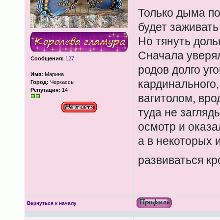
Только дыма п
будет заживать
Но тянуть доль
Сначала уверял
Сообщения:
127
родов долго уг
Имя:
Марина
кардинального,
Город:
Черкассы
Репутация:
14
вагитолом, вро
туда не загляд
осмотр и оказа
а в некоторых 
развиваться к
Вернуться к началу