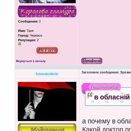
Сообщения:
0
Имя:
Таня
Город:
Черкаси
Репутация:
2
Вернуться к началу
Заголовок сообщения:
Эрозия
fomenkolitvin
Герда
писал(а):
в обласній
а почему в об
Какой доктор п