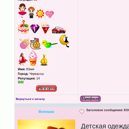
Имя:
Юлия
Город:
Черкассы
Репутация:
14
Вернуться к началу
Заголовок сообщения:
КОН
Волошка
Детская одежд