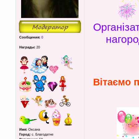
Організа
нагоро
Сообщения:
0
Награды:
20
Вітаємо 
Имя:
Оксана
Город:
с. Благодатне