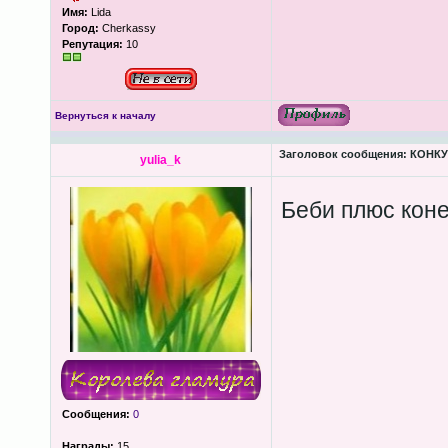
Имя:
Lida
Город:
Cherkassy
Репутация:
10
Вернуться к началу
Заголовок сообщения:
КОНКУР
yulia_k
Беби плюс кон
Сообщения:
0
Награды:
15