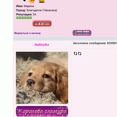
Имя:
Марина
Город:
Благодатне (Чапаєвка)
Репутация:
54
Вернуться к началу
Заголовок сообщения:
КОНКУР
liudmylka