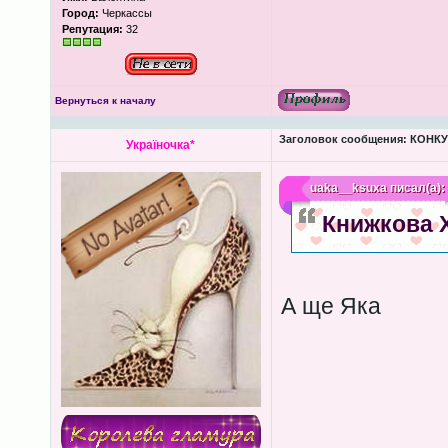
Город:
Черкассы
Репутация:
32
Вернуться к началу
Заголовок сообщения:
КОНКУР
Україночка*
uaka__ksuxa
писал(а):
Книжкова 
А ще Яка