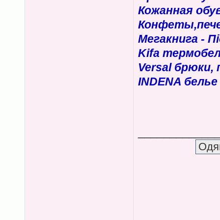
Кожанная обу
Конфеты,пече
Мегакнига - П
Kifa термобе
Versal брюки,
INDENA белье
____________