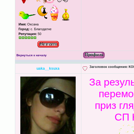
Имя:
Оксана
Город:
с. Благодатне
Репутация:
50
Вернуться к началу
Заголовок сообщения:
КОН
uaka__ksuxa
За резул
перемо
приз гл
СП 