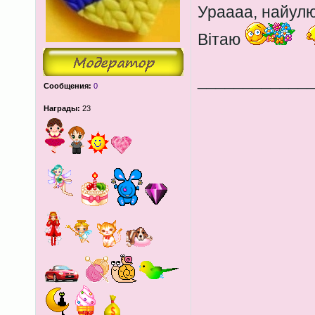
Ураааа, найул
Вітаю
____________
Сообщения:
0
Награды:
23