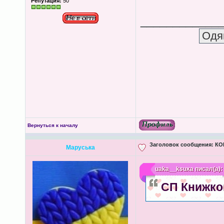
Репутация:
50
____________
Вернуться к началу
Заголовок сообщения:
КОН
Маруська
uaka__ksuxa
писал(а):
СП Книжков