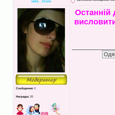
uaka__ksuxa
Останній 
висловит
____________
Сообщения:
0
Награды:
20