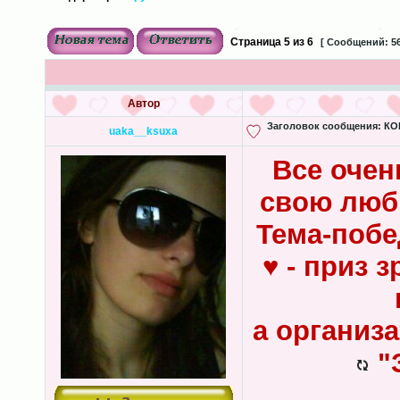
Страница
5
из
6
[ Сообщений: 56
Автор
Заголовок сообщения:
КОН
uaka__ksuxa
Все очен
свою люб
Тема-побе
♥ - приз 
а организ
"