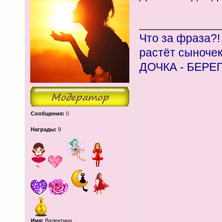
____________
Что за фраза?!
растёт сыноче
ДОЧКА - БЕРЕ
Сообщения:
0
Награды:
9
Имя:
Валентина