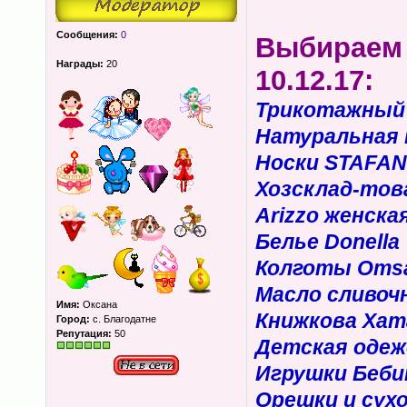
Сообщения:
0
Выбираем 
Награды:
20
10.12.17:
Трикотажный
Натуральная 
Носки STAFAN
Хозсклад-това
Arizzo женска
Белье Donella
Колготы Omsa,
Масло сливоч
Имя:
Оксана
Книжкова Хат
Город:
с. Благодатне
Репутация:
50
Детская одеж
Игрушки Беб
Орешки и су