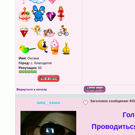
Имя:
Оксана
Город:
с. Благодатне
Репутация:
50
Вернуться к началу
Заголовок сообщения:
КОН
uaka__ksuxa
Гол
Проводиться