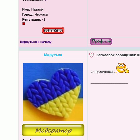
Имя:
Наталія
Город:
Черкаси
Репутация:
-1
Вернуться к началу
Маруська
Заголовок сообщения:
К
снігурочніша
_________________