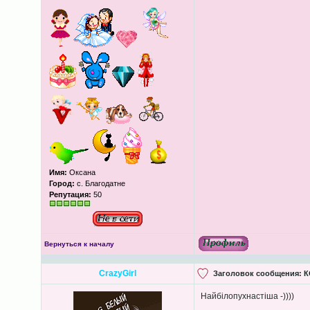
Имя:
Оксана
Город:
с. Благодатне
Репутация:
50
Вернуться к началу
CrazyGirl
Заголовок сообщения:
К
Найбілопухнастіша -))))