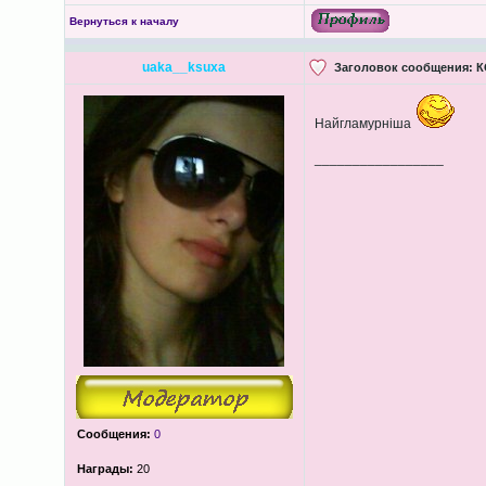
Вернуться к началу
uaka__ksuxa
Заголовок сообщения:
К
Найгламурніша
_________________
Сообщения:
0
Награды:
20