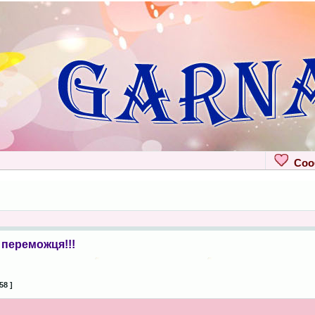
Сооб
переможця!!!
58 ]