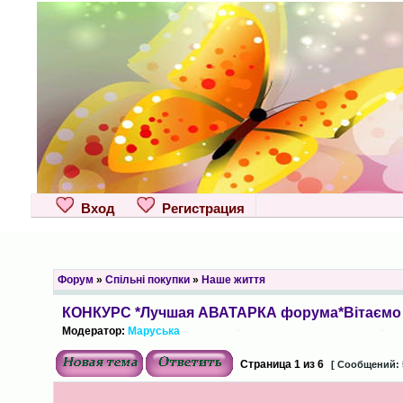
Вход
Регистрация
Форум
»
Спільні покупки
»
Наше життя
КОНКУРС *Лучшая АВАТАРКА форума*Вітаємо 
Модератор:
Маруська
Страница
1
из
6
[ Сообщений: 