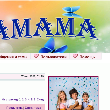
щения и темы
Пользователи
Помощь
07 авг 2026, 01:19
На страницу
1
,
2
,
3
,
4
,
5
,
6
След.
Пред. тема
|
След. тема