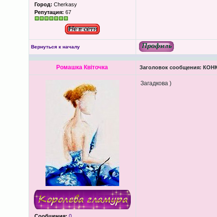
Город:
Cherkasy
Репутация:
67
Вернуться к началу
Ромашка Квіточка
Заголовок сообщения:
КОНК
Загадкова )
Сообщения:
0