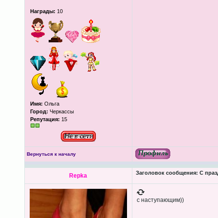
Награды:
10
Имя:
Ольга
Город:
Черкассы
Репутация:
15
Вернуться к началу
Заголовок сообщения:
С праз
Repka
с наступающим))