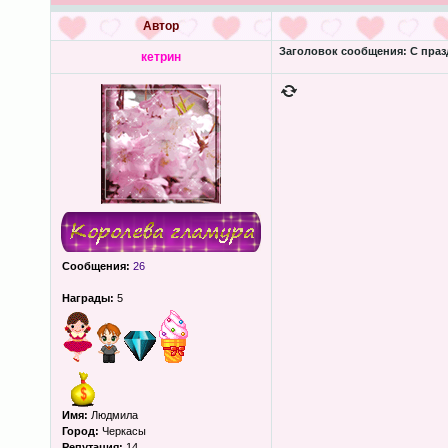
Автор
Заголовок сообщения:
С праз
кетрин
Сообщения:
26
Награды:
5
Имя:
Людмила
Город:
Черкасы
Репутация:
14