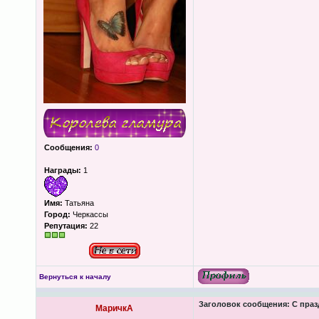
Сообщения:
0
Награды:
1
Имя:
Татьяна
Город:
Черкассы
Репутация:
22
Вернуться к началу
Заголовок сообщения:
С праз
МаричкА