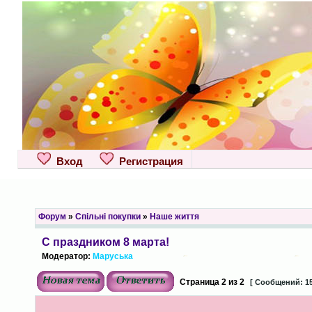
Вход
Регистрация
Форум
»
Спільні покупки
»
Наше життя
С праздником 8 марта!
Модератор:
Маруська
Страница
2
из
2
[ Сообщений: 15