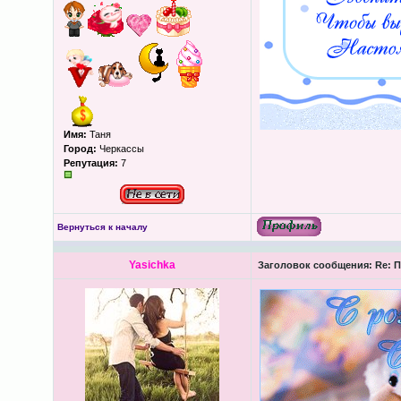
Имя:
Таня
Город:
Черкассы
Репутация:
7
Вернуться к началу
Yasichka
Заголовок сообщения:
Re: П