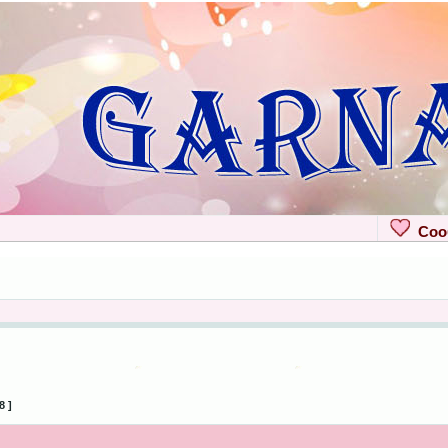
Сооб
8 ]