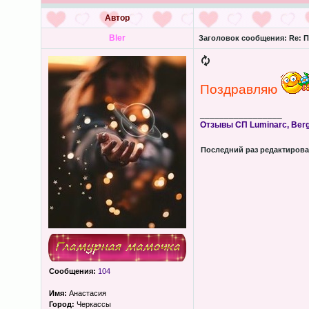
Автор
Bler
Заголовок сообщения:
Re: П
Поздравляю
_________________
Отзывы СП Luminarc, Bergh
Последний раз редактиров
Сообщения:
104
Имя:
Анастасия
Город:
Черкассы