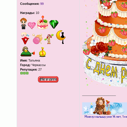
Сообщения:
99
Награды:
10
Имя:
Татьяна
Город:
Черкассы
Репутация:
27
_________________