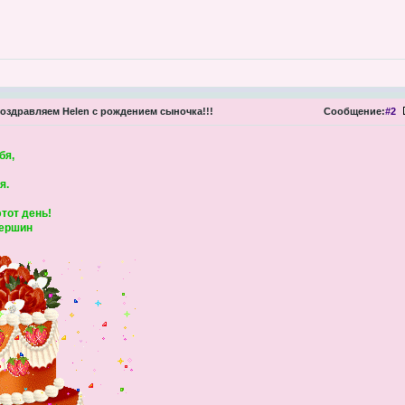
оздравляем Helen с рождением сыночка!!!
Сообщение:
#2
бя,
я.
тот день!
вершин