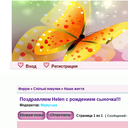
Вход
Регистрация
Форум
»
Спільні покупки
»
Наше життя
Поздравляем Helen с рождением сыночка!!!
Модератор:
Маруська
Страница
1
из
1
[ Сообщений: 