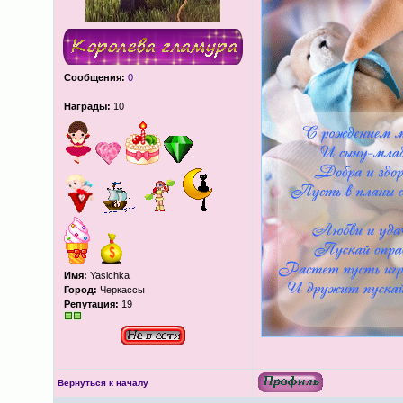
Сообщения:
0
Награды:
10
Имя:
Yasichka
Город:
Черкассы
Репутация:
19
Вернуться к началу