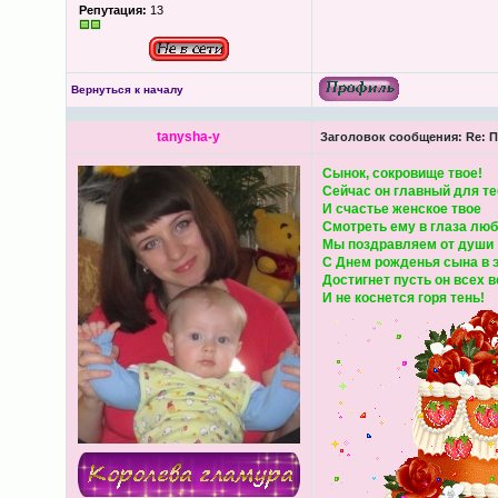
Репутация:
13
Вернуться к началу
tanysha-y
Заголовок сообщения:
Re: П
Сынок, сокровище твое!
Сейчас он главный для те
И счастье женское твое
Смотреть ему в глаза люб
Мы поздравляем от души
С Днем рожденья сына в э
Достигнет пусть он всех 
И не коснется горя тень!