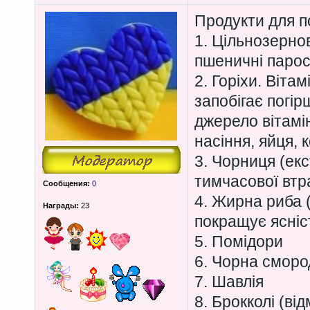
Продукти для п
1. Цільнозернов
пшеничні парос
2. Горіхи. Вітам
запобігає погір
джерело вітамін
насіння, яйця, 
3. Чорниця (екс
тимчасової втра
Сообщения:
0
4. Жирна риба (
Награды:
23
покращує ясніс
5. Помідори
6. Чорна сморо
7. Шавлія
8. Брокколі (ві