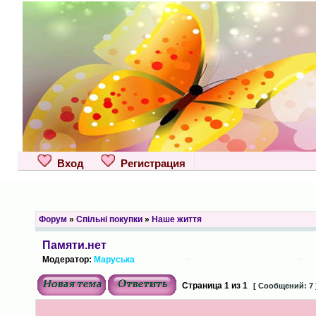
Вход
Регистрация
Форум
»
Спільні покупки
»
Наше життя
Памяти.нет
Модератор:
Маруська
Страница
1
из
1
[ Сообщений: 7 