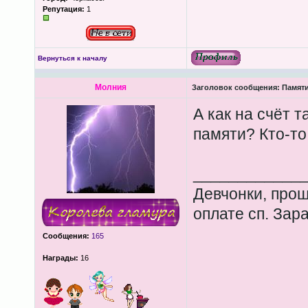
Репутация:
1
Вернуться к началу
Молния
Заголовок сообщения:
Памяти
А как на счёт 
памяти? Кто-то
____________
Девчонки, прош
оплате сп. Зар
Сообщения:
165
Награды:
16