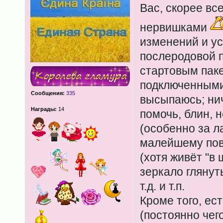
Вас, скорее все
нервишками
изменений и ус
послеродовой 
стартовым паке
подключенными
Сообщения:
335
высыпаюсь; нич
Награды:
14
помочь, блин, 
(особенно за л
малейшему пово
(хотя живёт "в
зеркало глянут
т.д. и т.п.
Кроме того, ес
(постоянно чег