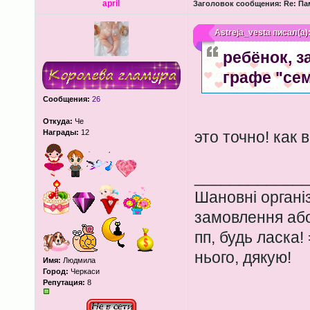
april
Заголовок сообщения:
Re: Па
Astreja_vesta
писал(а)
ребёнок, з
графе "се
Сообщения:
26
Откуда:
Че
Награды:
12
это точно! как 
____________
Шановні органі
замовлення або
пп, будь ласка!
нього, дякую!
Имя:
Людмила
Город:
Черкаси
Репутация:
8