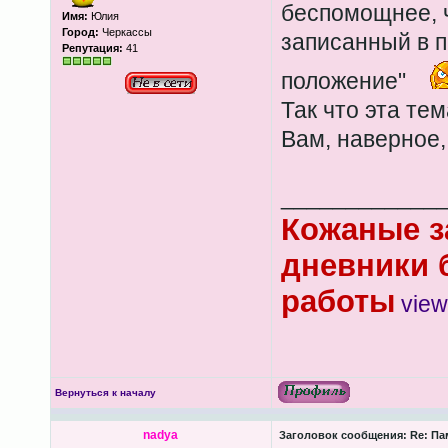
беспомощнее, 
Имя:
Юлия
Город:
Черкассы
записанный в п
Репутация:
41
положение"
Так что эта те
Вам, наверное,
____________
Кожаные з
дневники 
работы
view
Вернуться к началу
nadya
Заголовок сообщения:
Re: Па