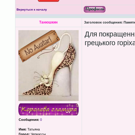
Вернуться к началу
Танюшкин
Заголовок сообщения:
Памяти
Для покращення
грецького горіх
Сообщения:
0
Имя:
Татьяна
Город:
Черкассы