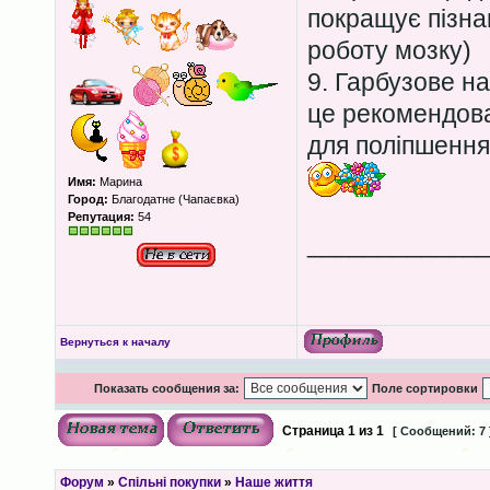
покращує пізна
роботу мозку)
9. Гарбузове на
це рекомендова
для поліпшення
Имя:
Марина
Город:
Благодатне (Чапаєвка)
Репутация:
54
____________
Вернуться к началу
Показать сообщения за:
Поле сортировки
Страница
1
из
1
[ Сообщений: 7 
Форум
»
Спільні покупки
»
Наше життя