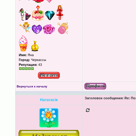
Имя:
Яна
Город:
Черкассы
Репутация:
43
Вернуться к началу
Заголовок сообщения:
Re: По
Нататасік