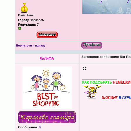
Имя:
Таня
Город:
Черкассы
Репутация:
7
Вернуться к началу
Заголовок сообщения:
Re: По
ЛяЛяФА
_________________
КАК ПОДОБРАТЬ
НЕМЕЦКИ
ШОПИНГ
В ГЕР
Сообщения:
0