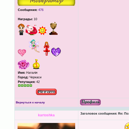
Сообщения:
476
Награды:
10
Имя:
Наталія
Город:
Черкаси
Репутация:
42
Вернуться к началу
Заголовок сообщения:
Re: По
kartoshka