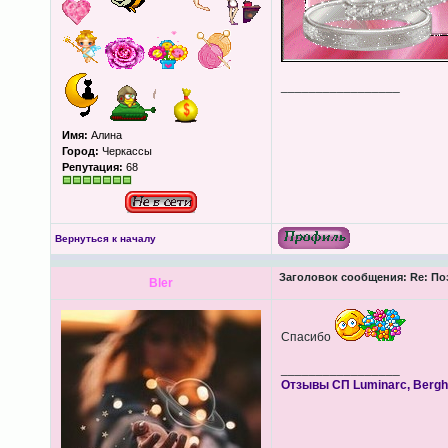
_________________
Имя:
Алина
Город:
Черкассы
Репутация:
68
Вернуться к началу
Заголовок сообщения:
Re: По
Bler
Спасибо
_________________
Отзывы СП Luminarc, Berghof