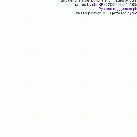
ggValentine style, buttons and images by gg
Powered by
phpBB
© 2000, 2002, 200
Русская поддержка p
User Reputation MOD powered by
ww