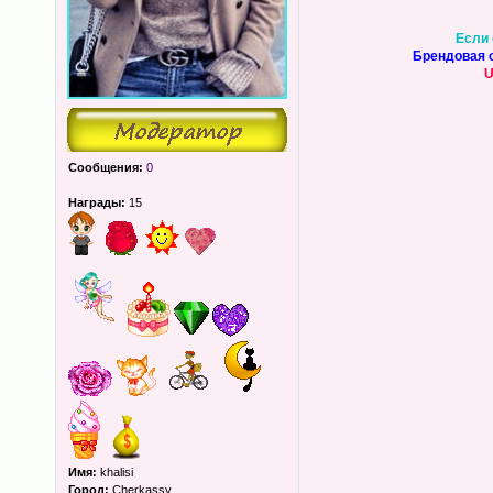
Если 
Брендовая о
U
Сообщения:
0
Награды:
15
Имя:
khalisi
Город:
Cherkassy