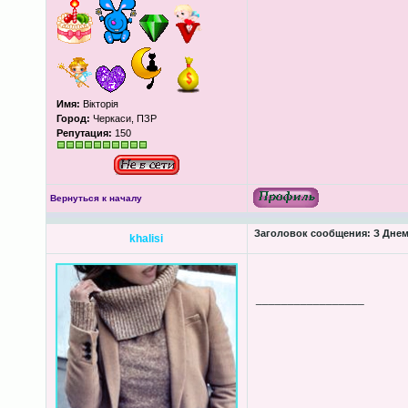
Имя:
Вікторія
Город:
Черкаси, ПЗР
Репутация:
150
Вернуться к началу
Заголовок сообщения:
З Днем
khalisi
_________________