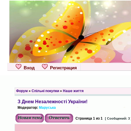
Вход
Регистрация
Форум
»
Спільні покупки
»
Наше життя
З Днем Незалежності України!
Модератор:
Маруська
Страница
1
из
1
[ Сообщений: 3 