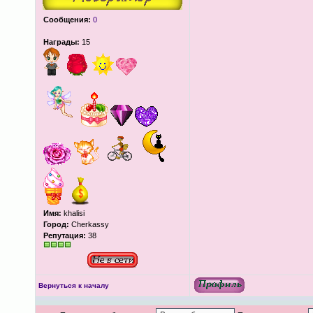
Сообщения:
0
Награды:
15
Имя:
khalisi
Город:
Cherkassy
Репутация:
38
Вернуться к началу