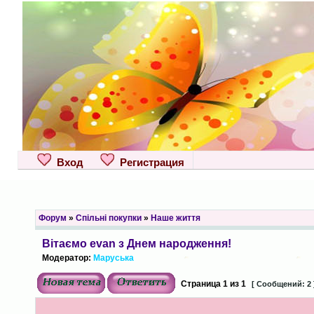
Вход
Регистрация
Форум
»
Спільні покупки
»
Наше життя
Вітаємо evan з Днем народження!
Модератор:
Маруська
Страница
1
из
1
[ Сообщений: 2 