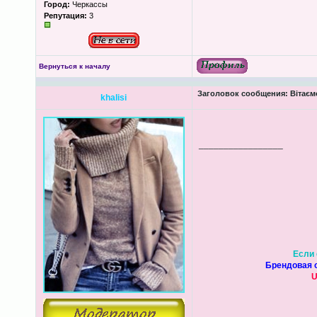
Город:
Черкассы
Репутация:
3
Вернуться к началу
Заголовок сообщения:
Вітаєм
khalisi
_________________
Если 
Брендовая о
U