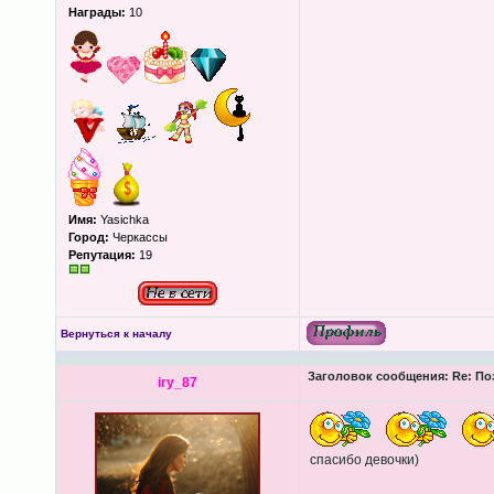
Награды:
10
Имя:
Yasichka
Город:
Черкассы
Репутация:
19
Вернуться к началу
Заголовок сообщения:
Re: По
iry_87
спасибо девочки)