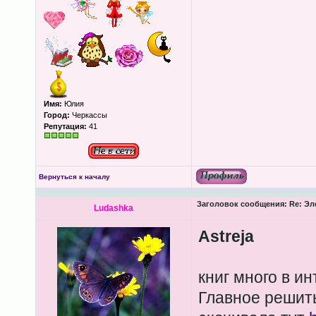
Имя:
Юлия
Город:
Черкассы
Репутация:
41
Вернуться к началу
Заголовок сообщения:
Re: Эл
Ludashka
Astreja
книг много в ин
Главное решить