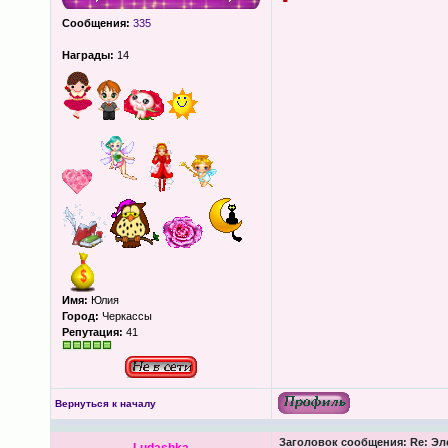
Сообщения:
335
Награды:
14
Имя:
Юлия
Город:
Черкассы
Репутация:
41
Вернуться к началу
Заголовок сообщения:
Re: Эл