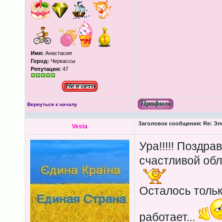
Имя:
Анастасия
Город:
Черкассы
Репутация:
47
Вернуться к началу
Заголовок сообщения:
Re: Эл
Vesta
Ура!!!!! Поздрав
счастливой обла
Осталось тольк
работает...