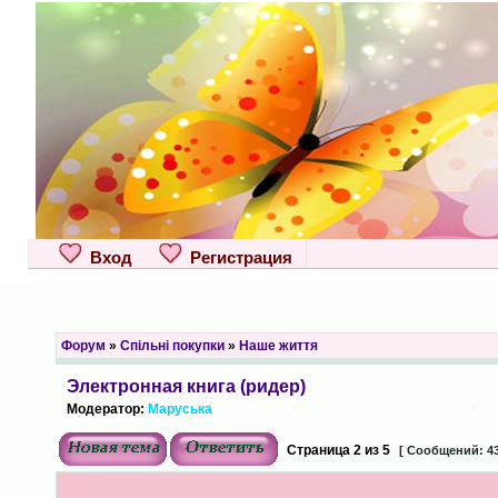
Вход
Регистрация
Форум
»
Спільні покупки
»
Наше життя
Электронная книга (ридер)
Модератор:
Маруська
Страница
2
из
5
[ Сообщений: 43