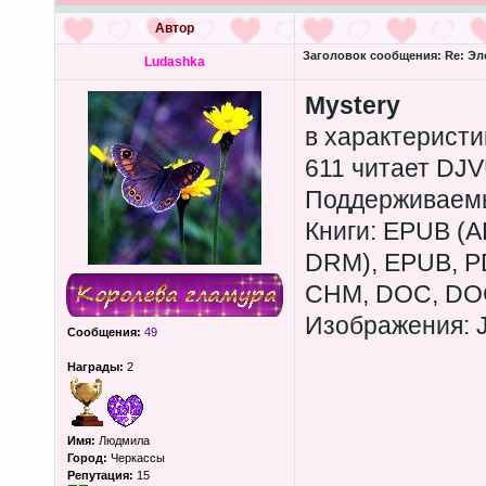
Автор
Заголовок сообщения:
Re: Эл
Ludashka
Mystery
в характеристи
611 читает DJV
Поддерживаем
Книги: EPUB (
DRM), EPUB, PD
CHM, DOC, DOC
Изображения: 
Сообщения:
49
Награды:
2
Имя:
Людмила
Город:
Черкассы
Репутация:
15