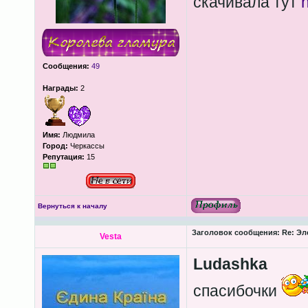
скачивала тут
h
Сообщения:
49
Награды:
2
Имя:
Людмила
Город:
Черкассы
Репутация:
15
Вернуться к началу
Заголовок сообщения:
Re: Эл
Vesta
Ludashka
спасибочки