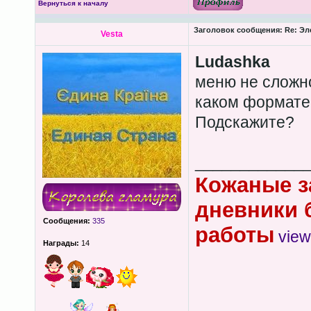
Вернуться к началу
Заголовок сообщения:
Re: Эл
Vesta
Ludashka
меню не сложн
каком формате 
Подскажите?
____________
Кожаные з
дневники 
Сообщения:
335
работы
view
Награды:
14