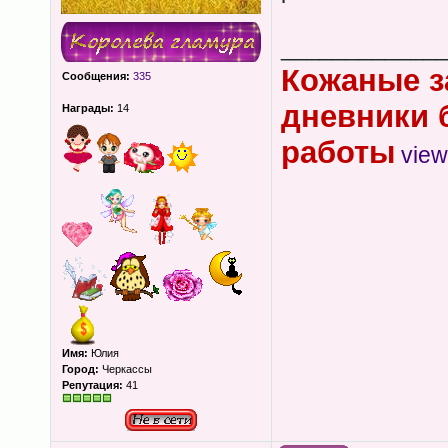
____________
Кожаные з
Сообщения:
335
дневники 
Награды:
14
работы
view
Имя:
Юлия
Город:
Черкассы
Репутация:
41