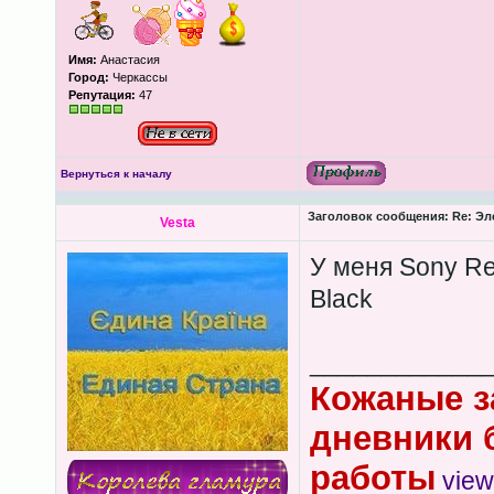
Имя:
Анастасия
Город:
Черкассы
Репутация:
47
Вернуться к началу
Заголовок сообщения:
Re: Эл
Vesta
У меня Sony Re
Black
____________
Кожаные з
дневники 
работы
view