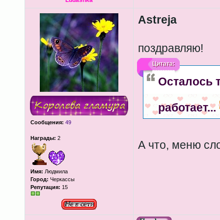
Ludashka
Astreja
поздравляю!
Цитата:
Осталось т
работает...
Сообщения:
49
Награды:
2
А что, меню сл
Имя:
Людмила
Город:
Черкассы
Репутация:
15