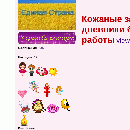
____________
Кожаные з
дневники 
работы
view
Сообщения:
335
Награды:
14
Имя:
Юлия