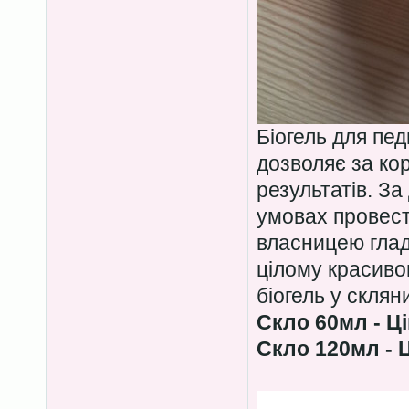
Біогель для пе
дозволяє за ко
результатів. З
умовах провест
власницею гладе
цілому красиво
біогель у скля
Скло 60мл - Ці
Скло 120мл - Ц