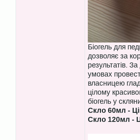
Біогель для пе
дозволяє за ко
результатів. З
умовах провест
власницею гладе
цілому красиво
біогель у скля
Скло 60мл - Ці
Скло 120мл - Ц