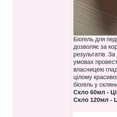
Біогель для пе
дозволяє за ко
результатів. З
умовах провест
власницею гладе
цілому красиво
біогель у скля
Скло 60мл - Ці
Скло 120мл - Ц