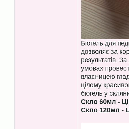
Біогель для пе
дозволяє за ко
результатів. З
умовах провест
власницею гладе
цілому красиво
біогель у скля
Скло 60мл - Ці
Скло 120мл - Ц