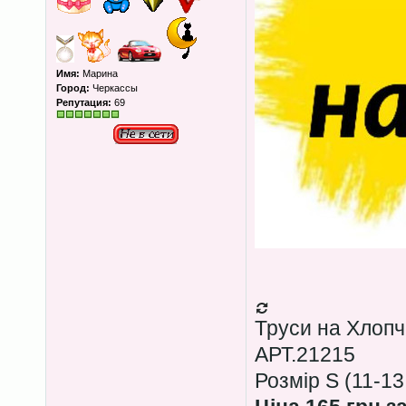
Имя:
Марина
Город:
Черкассы
Репутация:
69
Труси на Хлопч
АРТ.21215
Розмір S (11-13