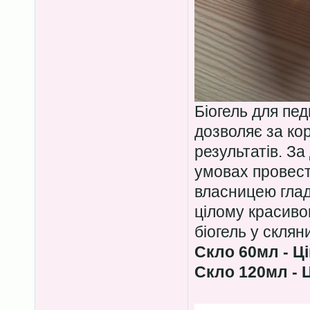
Біогель для пе
дозволяє за ко
результатів. З
умовах провест
власницею гладе
цілому красиво
біогель у скля
Скло 60мл - Ці
Скло 120мл - Ц