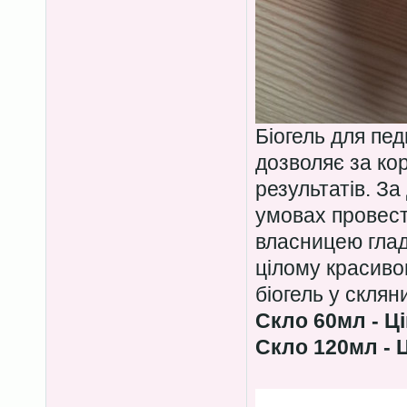
Біогель для пе
дозволяє за ко
результатів. З
умовах провест
власницею гладе
цілому красиво
біогель у скля
Скло 60мл - Ці
Скло 120мл - Ц