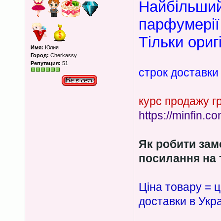
Найбільший
парфумерії 
Тільки ориг
Имя:
Юлия
Город:
Cherkassy
Репутация:
51
строк доставки 
курс продажу г
https://minfin.
Як робити зам
посилання на т
Ціна товару = ц
доставки в Укра