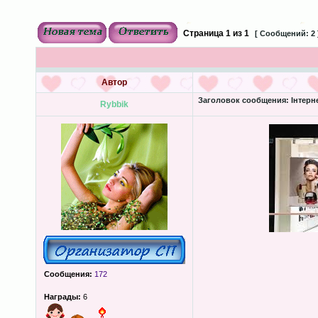
Страница
1
из
1
[ Сообщений: 2 
Автор
Заголовок сообщения:
Інтерн
Rybbik
Сообщения:
172
Награды:
6