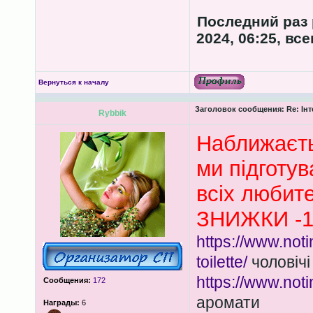
Последний раз
2024, 06:25, вс
Вернуться к началу
Заголовок сообщения:
Re: Ін
Rybbik
Наближаєть
ми підготув
всіх любите
ЗНИЖКИ -1
https://www.not
toilette/
чоловічі
https://www.not
Сообщения:
172
аромати
Награды:
6