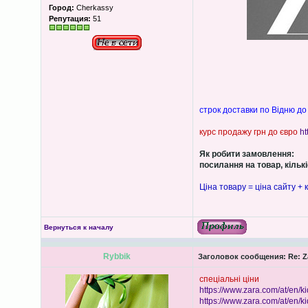
Город:
Cherkassy
Репутация:
51
строк доставки по Відню до
курс продажу грн до євро
ht
Як робити замовлення:
посилання на товар, кількіс
Ціна товару = ціна сайту + к
Вернуться к началу
Rybbik
Заголовок сообщения:
Re: Z
спеціальні ціни
https://www.zara.com/at/en/k
https://www.zara.com/at/en/ki