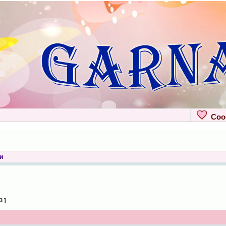
Сооб
и
3 ]