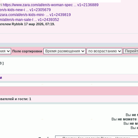
ті
https://www.zara.com/at/en/s-woman-spec ... v1=2136889
en/s-kids-new-i ... v1=2305679
.zara.com/at/en/s-kids-mini- ... v1=2439819
m/at/en/s-man-sale-l ... v1=2439352
елем Rybbik 17 мар 2026, 07:19.
Поле сортировки
3 ]
и
ателей и гости: 1
Вы
не
Вы
не можете
Вы
не 
Вы