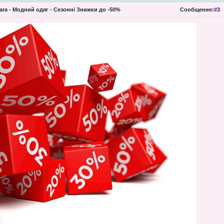
ara - Модний одяг - Сезонні Знижки до -50%
Сообщение:
#3