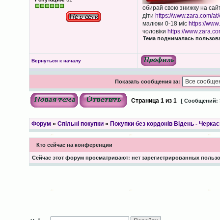
обирай свою знижку на сай
діти
https://www.zara.com/at/
малюки 0-18 міс
https://www
чоловіки
https://www.zara.co
Тема поднималась пользоват
Вернуться к началу
Показать сообщения за:
Страница
1
из
1
[ Сообщений: 
Форум
»
Спільні покупки
»
Покупки без кордонів Відень - Черкас
Кто сейчас на конференции
Сейчас этот форум просматривают: нет зарегистрированных пользов