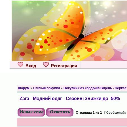
Вход
Регистрация
Форум
»
Спільні покупки
»
Покупки без кордонів Відень - Черкас
Zara - Модний одяг - Сезонні Знижки до -50%
Страница
1
из
1
[ Сообщений: 