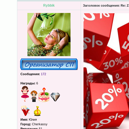
Rybbik
Заголовок сообщения:
Re: Z
Сообщения:
172
Награды:
6
Имя:
Юлия
Город:
Cherkassy
Репутация:
51