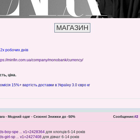
 2х робочих днів
tps://minfin.com.ua/company/monobank/currency/
ть, ціна.
омісія 15%+ вартість доставки в Україну 3.0 євро кг
ara - Модний одяг - Сезонні Знижки до -50%
Сообщение:
#2
ids-boy-spe ... v1=2428364
для хлопців 6-14 років
ds-girl-sp ... v1=2427408
для дівчат 6-14 років