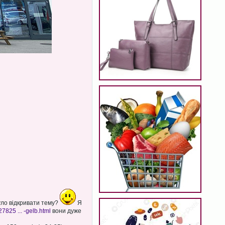
було відкривати тему?
Я
7825 ... -gelb.html
вони дуже