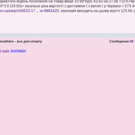
 Декатлон Відень посилання на товар вище 10.99*курс 43.83 на 27.06 +15%+вага
*3.0 (19.50)= загальна ціна вартості з доставкою ( з вагою ) у Черкаси = 573
on.ua/uk/p/150633-17 ... or-8881620
, економія виходить на цьому взутті 125.56 г
ecathlon - все для спорту
Сообщение:
#2
6-sale
ЗНИЖКИ