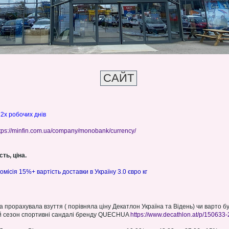
 2х робочих днів
tps://minfin.com.ua/company/monobank/currency/
ть, ціна.
омісія 15%+ вартість доставки в Україну 3.0 євро кг
та прорахувала взуття ( порівняла ціну Декатлон Україна та Відень) чи варто 
ній сезон спортивні сандалі бренду QUECHUA
https://www.decathlon.at/p/150633-2