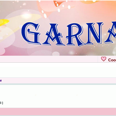
Сооб
и
3 ]