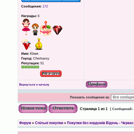
Сообщения:
172
Награды:
6
Имя:
Юлия
Город:
Cherkassy
Репутация:
51
Вернуться к началу
Показать сообщения за:
Страница
1
из
1
[ Сообщений: 
Форум
»
Спільні покупки
»
Покупки без кордонів Відень - Черкас