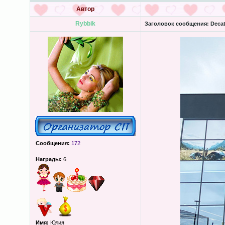
Автор
Rybbik
Заголовок сообщения:
Decat
Сообщения:
172
Награды:
6
Имя:
Юлия