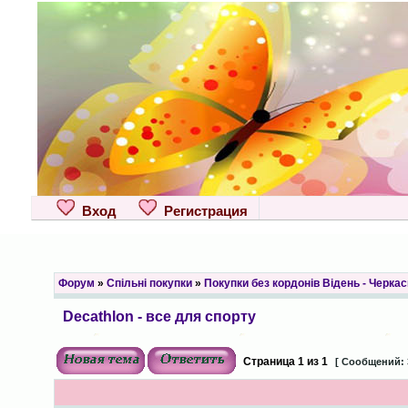
Вход
Регистрация
Форум
»
Спільні покупки
»
Покупки без кордонів Відень - Черкас
Decathlon - все для спорту
Страница
1
из
1
[ Сообщений: 