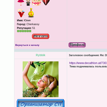
Имя:
Юлия
Город:
Cherkassy
Репутация:
51
Вернуться к началу
Rybbik
Заголовок сообщения:
Re: D
https://www.decathlon.at/73
Тема поднималась пользоват