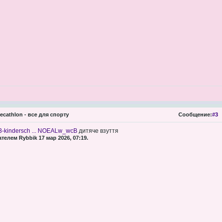
ecathlon - все для спорту
Сообщение:
#3
03-kindersch ... NOEALw_wcB
дитяче взуття
елем Rybbik 17 мар 2026, 07:19.