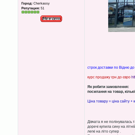
Город:
Cherkassy
Репутация:
51
строк доставки по Відню до
курс продажу грн до євро
ht
Як робити замовлення:
посилання на товар, кількіс
Ціна товару = ціна сайту + к
Дівчата я не полінувалась 
доречі купила сину на літ
легкі на літо супер .