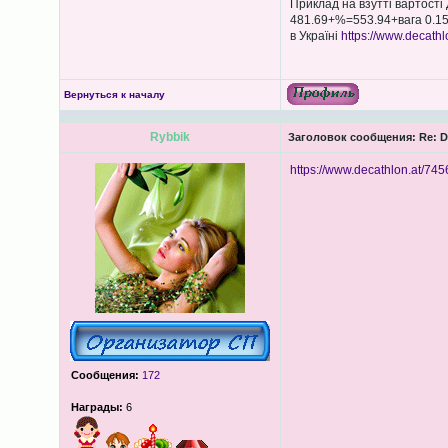
Приклад на взутті вартості
481.69+%=553.94+вага 0.150
в Україні
https://www.decathl
Вернуться к началу
Rybbik
Заголовок сообщения:
Re: D
https://www.decathlon.at/745
Сообщения:
172
Награды:
6