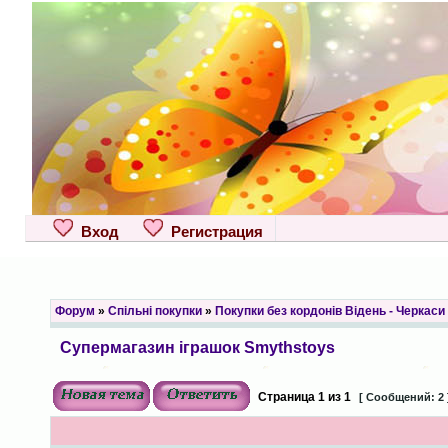
Вход
Регистрация
Форум
»
Спільні покупки
»
Покупки без кордонів Відень - Черкаси
Супермагазин іграшок Smythstoys
Страница
1
из
1
[ Сообщений: 2 