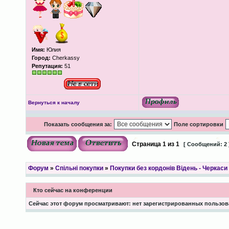
Имя:
Юлия
Город:
Cherkassy
Репутация:
51
Вернуться к началу
Показать сообщения за:
Поле сортировки
Страница
1
из
1
[ Сообщений: 2 
Форум
»
Спільні покупки
»
Покупки без кордонів Відень - Черкаси
Кто сейчас на конференции
Сейчас этот форум просматривают: нет зарегистрированных пользова