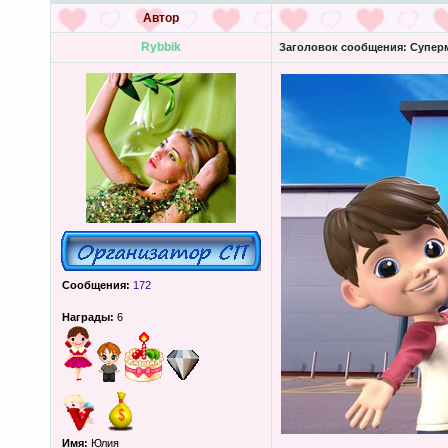
Автор
Rybbik
Заголовок сообщения:
Суперм
Сообщения:
172
Награды:
6
Имя:
Юлия