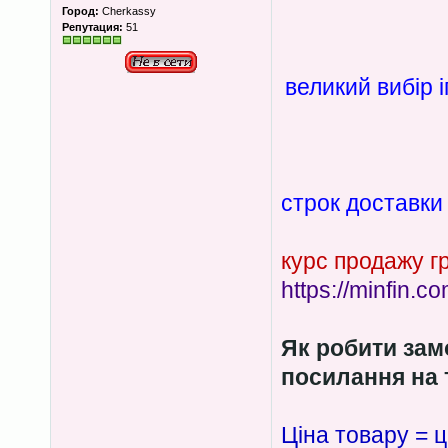
Город:
Cherkassy
Репутация:
51
великий вибір і
строк доставки 
курс продажу г
https://minfin.
Як робити зам
посилання на т
Ціна товару = ц