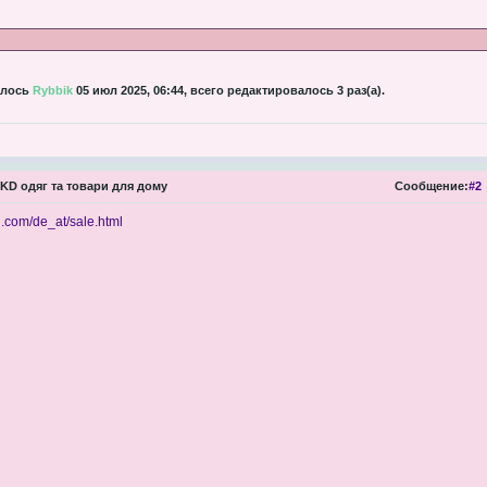
алось
Rybbik
05 июл 2025, 06:44, всего редактировалось 3 раз(а).
KD одяг та товари для дому
Сообщение:
#2
d.com/de_at/sale.html