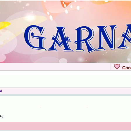
Сооб
и
4 ]