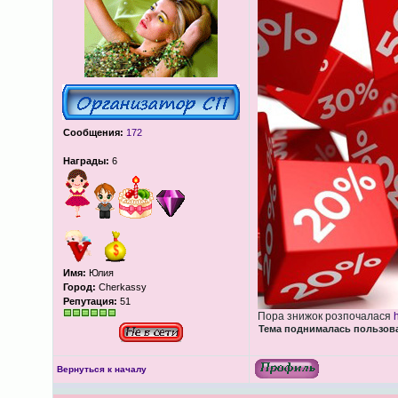
Сообщения:
172
Награды:
6
Имя:
Юлия
Город:
Cherkassy
Репутация:
51
Пора знижок розпочалася
Тема поднималась пользоват
Вернуться к началу