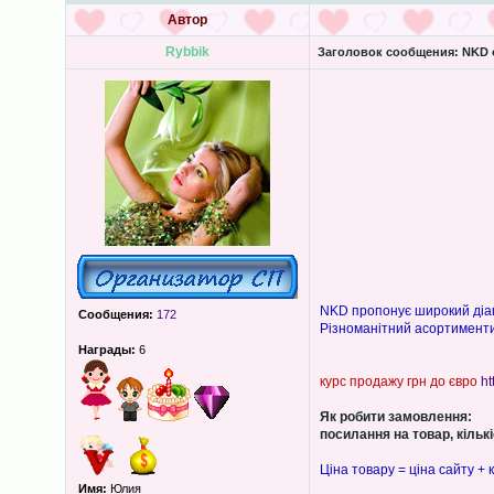
Автор
Rybbik
Заголовок сообщения:
NKD о
NKD пропонує широкий діап
Сообщения:
172
Різноманітний асортименти
Награды:
6
курс продажу грн до євро
ht
Як робити замовлення:
посилання на товар, кількіс
Ціна товару = ціна сайту + 
Имя:
Юлия