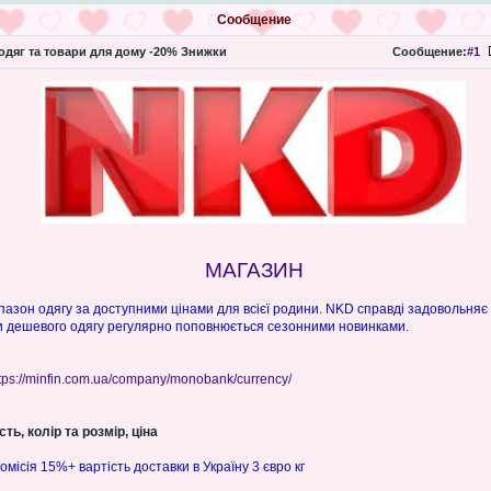
Сообщение
дяг та товари для дому -20% Знижки
Сообщение:
#1
МАГАЗИН
азон одягу за доступними цінами для всієї родини. NKD справді задовольняє
 дешевого одягу регулярно поповнюється сезонними новинками.
tps://minfin.com.ua/company/monobank/currency/
ть, колір та розмір, ціна
комісія 15%+ вартість доставки в Україну 3 євро кг