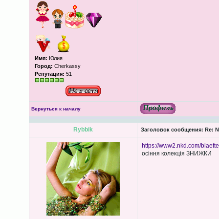
Имя:
Юлия
Город:
Cherkassy
Репутация:
51
Вернуться к началу
Rybbik
Заголовок сообщения:
Re: N
https://www2.nkd.com/blaette
осіння колекція ЗНИЖКИ