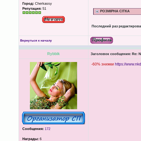
Город:
Cherkassy
Репутация:
51
РОЗМІРНА СІТКА
Последний раз редактиров
Вернуться к началу
Rybbik
Заголовок сообщения:
Re: N
-60% знижки
https://www.nk
Сообщения:
172
Награды:
6