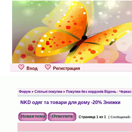
Вход
Регистрация
Форум
»
Спільні покупки
»
Покупки без кордонів Відень - Черкас
NKD одяг та товари для дому -20% Знижки
Страница
1
из
1
[ Сообщений: 