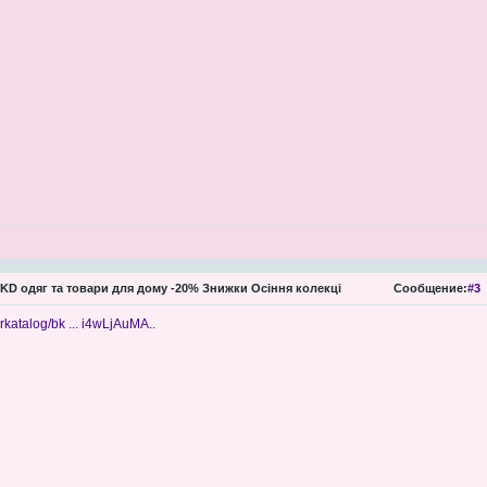
KD одяг та товари для дому -20% Знижки Осіння колекці
Сообщение:
#3
rkatalog/bk ... i4wLjAuMA.
.