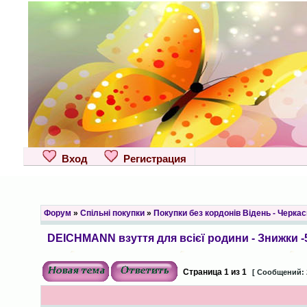
Вход
Регистрация
Форум
»
Спільні покупки
»
Покупки без кордонів Відень - Черкас
DEICHMANN взуття для всієї родини - Знижки 
Страница
1
из
1
[ Сообщений: 