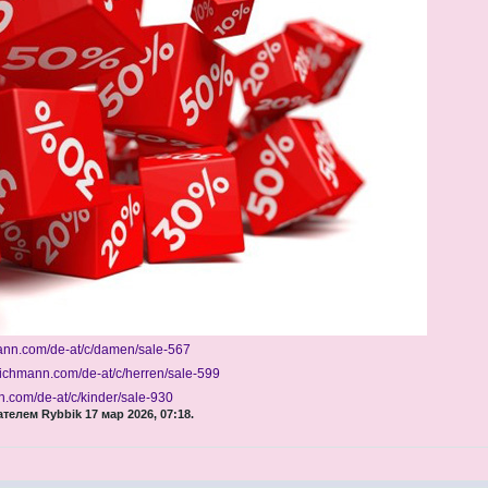
ann.com/de-at/c/damen/sale-567
eichmann.com/de-at/c/herren/sale-599
.com/de-at/c/kinder/sale-930
елем Rybbik 17 мар 2026, 07:18.