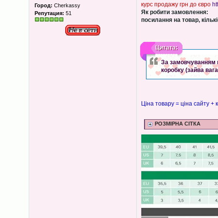
курс продажу грн до євро
ht
Город:
Cherkassy
Як робити замовлення:
Репутация:
51
посилання на товар, кількіс
Цитата:
За замовчуванням в
коробку (зайва вага)
Ціна товару = ціна сайту + 
РОЗМІРНА СІТКА