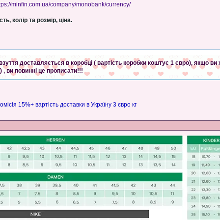
tps://minfin.com.ua/company/monobank/currency/
ть, колір та розмір, ціна.
зуття доставляється в коробці ( вартість коробки коштує 1 євро), якщо ви
 , ви повинні це прописати!!!
комісія 15%+ вартість доставки в Україну 3 євро кг