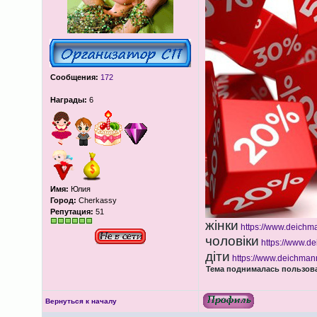
Сообщения:
172
Награды:
6
Имя:
Юлия
Город:
Cherkassy
Репутация:
51
жінки
https://www.deichm
чоловіки
https://www.d
діти
https://www.deichmann
Тема поднималась пользоват
Вернуться к началу