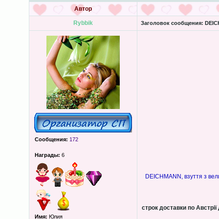
Автор
Rybbik
Заголовок сообщения:
DEICH
Сообщения:
172
Награды:
6
DEICHMANN, взуття з велик
строк доставки по Австрії 
Имя:
Юлия