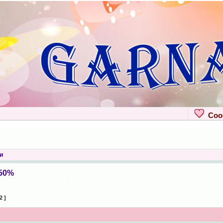
Сооб
и
-50%
2 ]