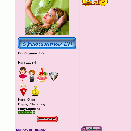
Сообщения:
172
Награды:
6
Имя:
Юлия
Город:
Cherkassy
Репутация:
51
Вернуться к началу