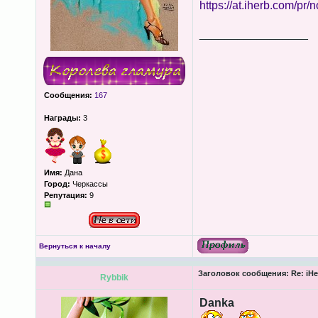
https://at.iherb.com/pr/
_________________
Сообщения:
167
Награды:
3
Имя:
Дана
Город:
Черкассы
Репутация:
9
Вернуться к началу
Заголовок сообщения:
Re: iHe
Rybbik
Danka