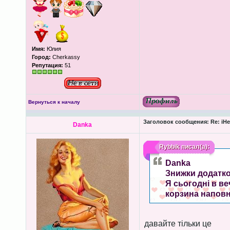
Имя:
Юлия
Город:
Cherkassy
Репутация:
51
Вернуться к началу
Заголовок сообщения:
Re: iHe
Danka
Rybbik
писал(а):
Danka
Знижки додатко
Я сьогодні в ве
корзина наповн
давайте тільки це