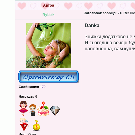
Автор
Заголовок сообщения:
Re: iHe
Rybbik
Danka
Знижки додатково не 
Я сьогодні в вечері бу
наповненна, вам купл
Сообщения:
172
Награды:
6
Имя:
Юлия