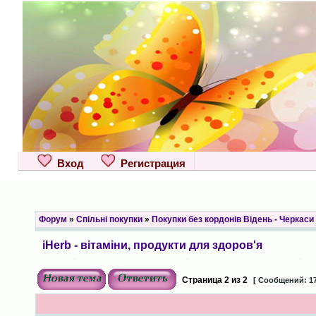
Вход
Регистрация
Форум
»
Спільні покупки
»
Покупки без кордонів Відень - Черкаси
iHerb - вітаміни, продукти для здоров'я
Страница
2
из
2
[ Сообщений: 17