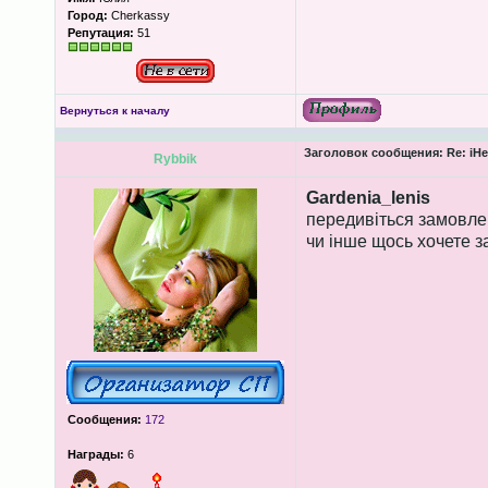
Город:
Cherkassy
Репутация:
51
Вернуться к началу
Заголовок сообщения:
Re: iHe
Rybbik
Gardenia_lenis
передивіться замовлен
чи інше щось хочете 
Сообщения:
172
Награды:
6