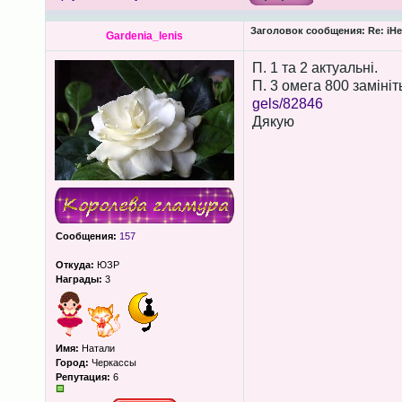
Заголовок сообщения:
Re: iHe
Gardenia_lenis
П. 1 та 2 актуальні.
П. 3 омега 800 замініт
gels/82846
Дякую
Сообщения:
157
Откуда:
ЮЗР
Награды:
3
Имя:
Натали
Город:
Черкассы
Репутация:
6