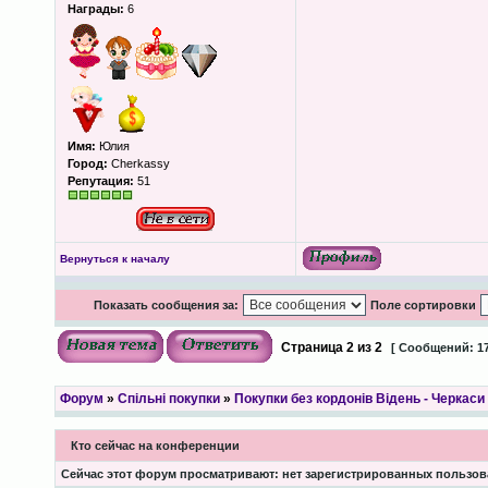
Награды:
6
Имя:
Юлия
Город:
Cherkassy
Репутация:
51
Вернуться к началу
Показать сообщения за:
Поле сортировки
Страница
2
из
2
[ Сообщений: 17
Форум
»
Спільні покупки
»
Покупки без кордонів Відень - Черкаси
Кто сейчас на конференции
Сейчас этот форум просматривают: нет зарегистрированных пользова