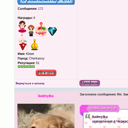
Сообщения:
172
Награды:
6
Имя:
Юлия
Город:
Cherkassy
Репутация:
51
Вернуться к началу
Заголовок сообщения:
Re: За
liudmylka
Rybbik
писал(а):
liudmylka
замовлення в Черкас