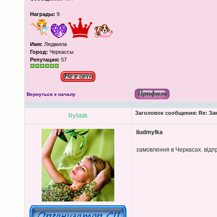
Награды:
9
Имя:
Людмила
Город:
Черкассы
Репутация:
57
Вернуться к началу
Заголовок сообщения:
Re: За
Rybbik
liudmylka
замовлення в Черкасах. відп