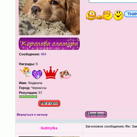
Сообщения:
484
Награды:
9
Имя:
Людмила
Город:
Черкассы
Репутация:
57
Вернуться к началу
Заголовок сообщения:
Re: За
liudmylka