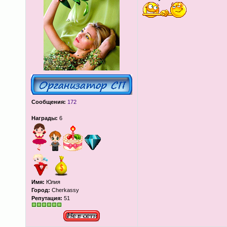
Сообщения:
172
Награды:
6
Имя:
Юлия
Город:
Cherkassy
Репутация:
51