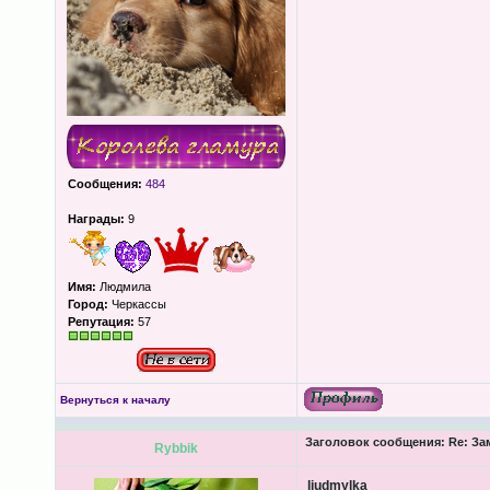
Сообщения:
484
Награды:
9
Имя:
Людмила
Город:
Черкассы
Репутация:
57
Вернуться к началу
Заголовок сообщения:
Re: За
Rybbik
liudmylka