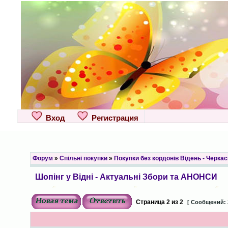
Вход
Регистрация
Форум
»
Спільні покупки
»
Покупки без кордонів Відень - Черкас
Шопінг у Відні - Актуальні Збори та АНОНСИ
Страница
2
из
2
[ Сообщений: 