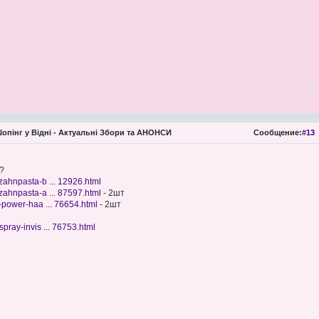
опінг у Відні - Актуальні Збори та АНОНСИ
Сообщение:
#13
?
zahnpasta-b ... 12926.html
zahnpasta-a ... 87597.html
- 2шт
a-power-haa ... 76654.html
- 2шт
pray-invis ... 76753.html