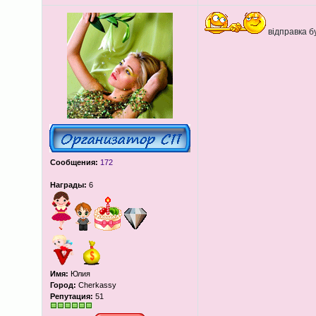
відправка бу
Сообщения:
172
Награды:
6
Имя:
Юлия
Город:
Cherkassy
Репутация:
51