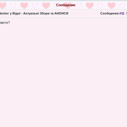
Сообщение
опінг у Відні - Актуальні Збори та АНОНСИ
Сообщение:
#11
овити?