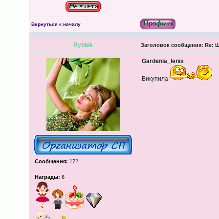
Вернуться к началу
Rybbik
Заголовок сообщения:
Re: Ш
Gardenia_lenis
Викупила
Сообщения:
172
Награды:
6