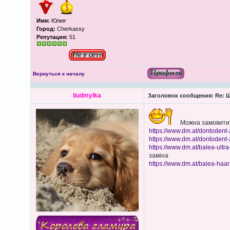
Имя:
Юлия
Город:
Cherkassy
Репутация:
51
Вернуться к началу
liudmylka
Заголовок сообщения:
Re: Ш
Можна замовити
https://www.dm.at/dontodent-
https://www.dm.at/dontodent-
https://www.dm.at/balea-ultr
заміна
https://www.dm.at/balea-haars