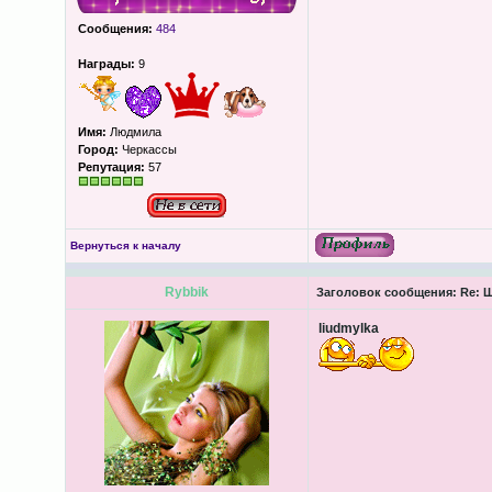
Сообщения:
484
Награды:
9
Имя:
Людмила
Город:
Черкассы
Репутация:
57
Вернуться к началу
Rybbik
Заголовок сообщения:
Re: Ш
liudmylka