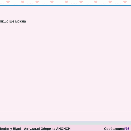
, якщо ще можна
опінг у Відні - Актуальні Збори та АНОНСИ
Сообщение:
#16