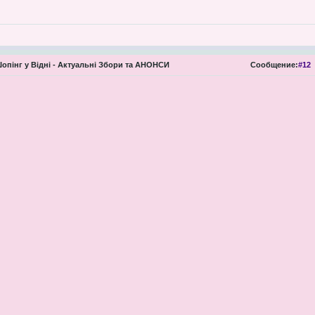
опінг у Відні - Актуальні Збори та АНОНСИ
Сообщение:
#12