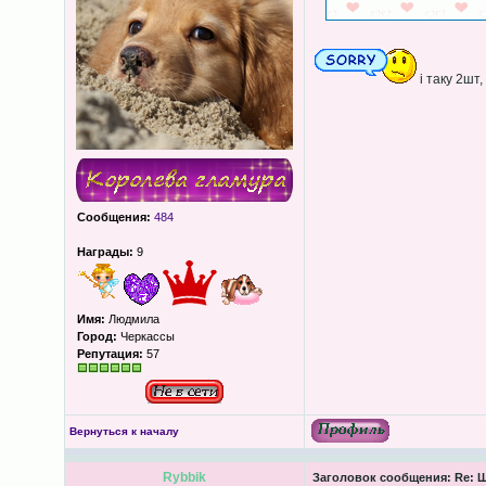
і таку 2шт
Сообщения:
484
Награды:
9
Имя:
Людмила
Город:
Черкассы
Репутация:
57
Вернуться к началу
Rybbik
Заголовок сообщения:
Re: Ш