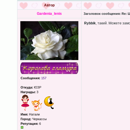
Автор
Gardenia_lenis
Заголовок сообщения:
Re: Ш
Rybbik
, такий. Можете зам
Сообщения:
157
Откуда:
ЮЗР
Награды:
3
Имя:
Натали
Город:
Черкассы
Репутация:
6