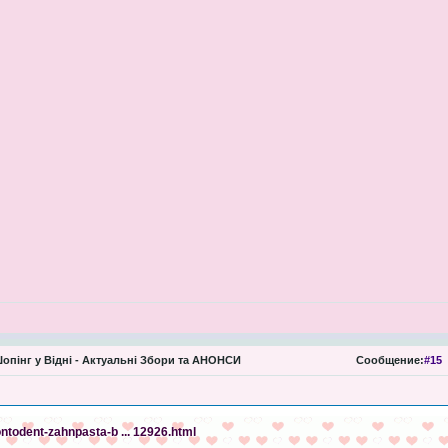
опінг у Відні - Актуальні Збори та АНОНСИ
Сообщение:
#15
ntodent-zahnpasta-b ... 12926.html