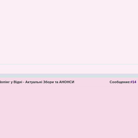
опінг у Відні - Актуальні Збори та АНОНСИ
Сообщение:
#14