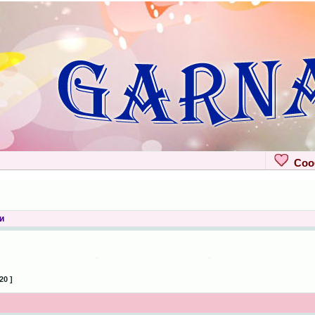
Сооб
и
20 ]