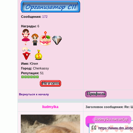
Сообщения:
172
Награды:
6
Имя:
Юлия
Город:
Cherkassy
Репутация:
51
Вернуться к началу
liudmylka
Заголовок сообщения:
Re: Ш
liudmylka
писал(а):
https://www.dm.at/do