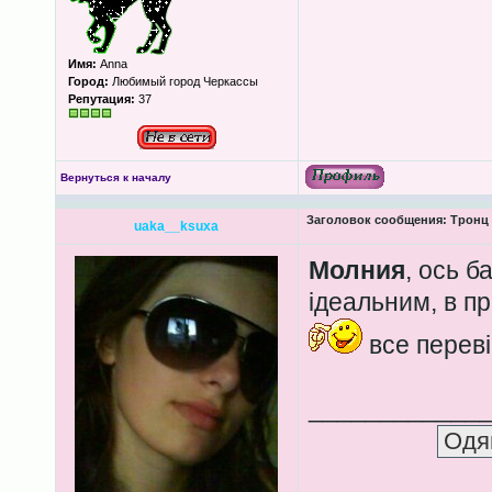
Имя:
Anna
Город:
Любимый город Черкассы
Репутация:
37
Вернуться к началу
Заголовок сообщения:
Тронц 
uaka__ksuxa
Молния
, ось б
ідеальним, в пр
все переві
____________