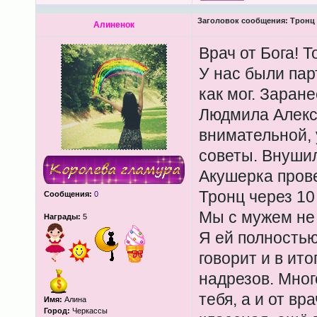
Заголовок сообщения:
Тронц 
Алиненок
Врач от Бога! 
У нас были пар
как мог. Заран
Людмила Алекс
внимательной, 
советы. Внушил
Акушерка пров
Тронц через 10
Сообщения:
0
Мы с мужем не 
Награды:
5
Я ей полностью
говорит и в ит
надрезов. Много
тебя, а и от вр
Имя:
Алина
Город:
Черкассы