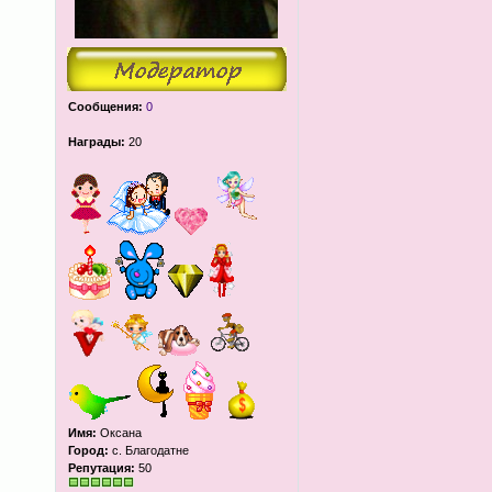
Сообщения:
0
Награды:
20
Имя:
Оксана
Город:
с. Благодатне
Репутация:
50