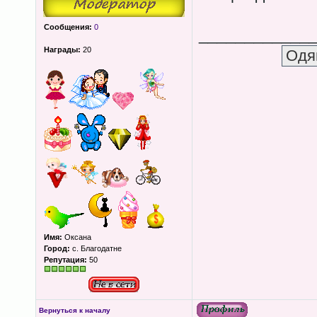
Сообщения:
0
____________
Награды:
20
Имя:
Оксана
Город:
с. Благодатне
Репутация:
50
Вернуться к началу