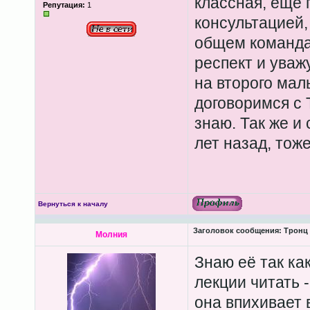
классная, ещё 
Репутация:
1
консультацией,
общем команда
респект и уваж
на второго ма
договоримся с Т
знаю. Так же и
лет назад, тож
Вернуться к началу
Заголовок сообщения:
Тронц 
Молния
Знаю её так ка
лекции читать -
она впихивает 