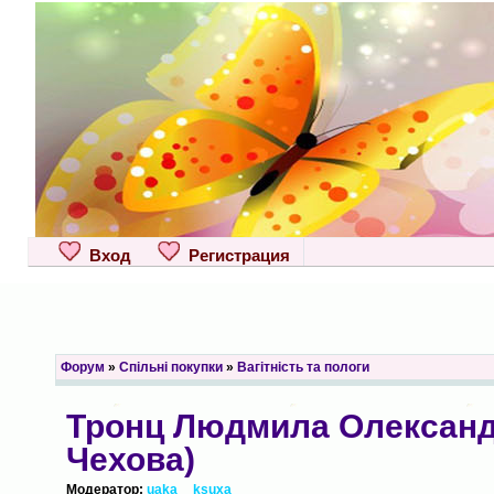
Вход
Регистрация
Форум
»
Спільні покупки
»
Вагітність та пологи
Тронц Людмила Олександ
Чехова)
Модератор:
uaka__ksuxa