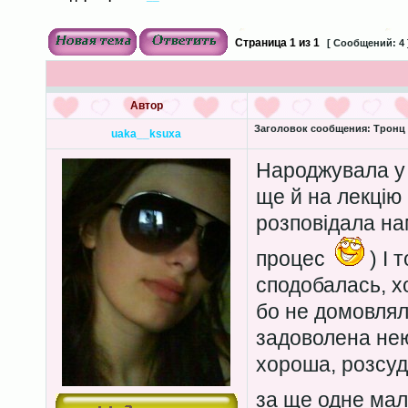
Страница
1
из
1
[ Сообщений: 4 
Автор
Заголовок сообщения:
Тронц 
uaka__ksuxa
Народжувала у
ще й на лекцію
розповідала на
процес
) І 
сподобалась, хо
бо не домовлял
задоволена нею
хороша, розсуд
за ще одне ма