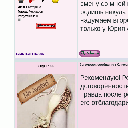
смену со мной в
Имя:
Екатерина
родишь никуда о
Город:
Черкассы
Репутация:
0
надумаем второ
только у Юрия 
Вернуться к началу
Заголовок сообщения:
Слюсар
Olga1406
Рекомендую! Ро
договорённости
правда после р
его отблагодар