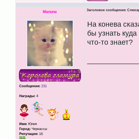
Заголовок сообщения:
Слюсар
Manuna
На конева сказ
бы узнать куда 
что-то знает?
____________
Сообщения:
231
Награды:
4
Имя:
Юлия
Город:
Черкассы
Репутация:
16