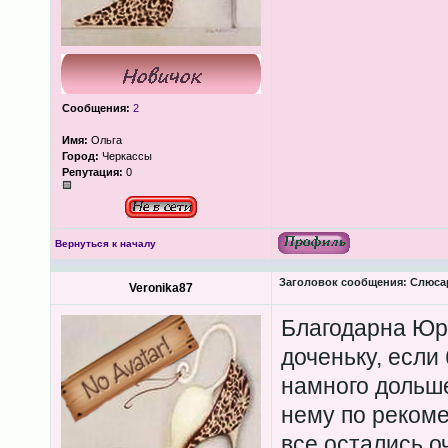
Сообщения:
2
Имя:
Ольга
Город:
Черкассы
Репутация:
0
Вернуться к началу
Заголовок сообщения:
Слюсар
Veronika87
Благодарна Юр
доченьку, если
намного дольше
нему по рекоме
все остались о