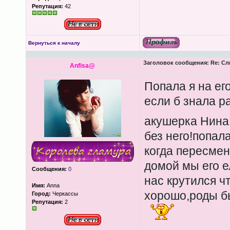
Репутация:
42
Вернуться к началу
Заголовок сообщения:
Re: Сл
Anfisa@
Попала я на ег
если б знала р
акушерка Нина
без него!попал
когда пересмен
домой мы его е
Сообщения:
0
нас крутился чт
Имя:
Anna
хорошо,роды б
Город:
Черкассы
Репутация:
2