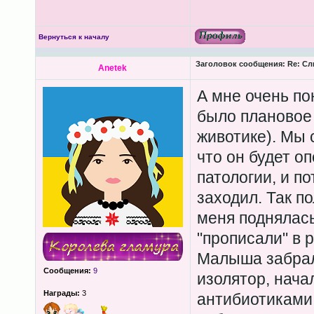
Вернуться к началу
Заголовок сообщения:
Re: Сл
Anetek
А мне очень по
было плановое 
животике). Мы 
что он будет о
патологии, и п
заходил. Так по
меня поднялас
"прописали" в 
Малыша забрал
Сообщения:
9
изолятор, нача
Награды:
3
антибиотиками 