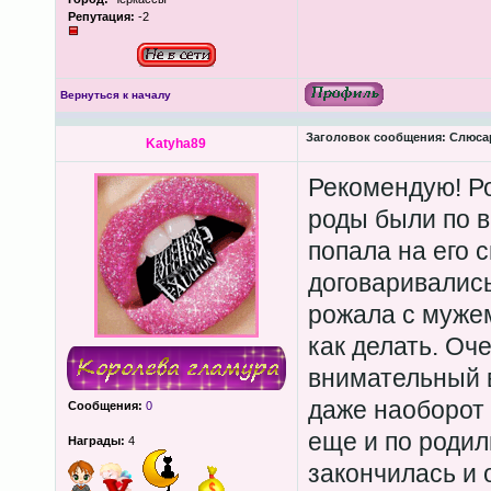
Репутация:
-2
Вернуться к началу
Заголовок сообщения:
Слюсар
Katyha89
Рекомендую! Ро
роды были по в
попала на его 
договаривались
рожала с мужем
как делать. Оч
внимательный в
даже наоборот 
Сообщения:
0
еще и по родил
Награды:
4
закончилась и 