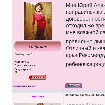
Мне Юрий Алек
понравился,как
договорённости
отходил.Во вре
мне влажной са
правильно дыша
Отличный и кв
врач.Рекоменд
Сообщения:
1
Имя:
Елена
ребёночка роди
Город:
Черкассы
Репутация:
1
Вернуться к началу
Заголовок сообщения:
Слюсар
аниточка