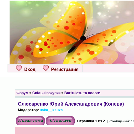
Вход
Регистрация
Форум
»
Спільні покупки
»
Вагітність та пологи
Слюсаренко Юрий Александрович (Конева)
Модератор:
uaka__ksuxa
Страница
1
из
2
[ Сообщений: 19