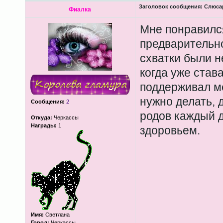
Заголовок сообщения:
Слюсар
Фиалка
Мне понравился
предварительно
схватки были н
когда уже став
поддерживал ме
нужно делать, 
Сообщения:
2
родов каждый д
Откуда:
Черкассы
Награды:
1
здоровьем.
Имя:
Cветлана
Город:
Черкассы