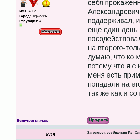
себя прокаженн
Александрович 
Имя:
Анна
Город:
Черкассы
поддерживал, и
Репутация:
4
еще один день 
посодействова
на второго-толь
думаю, что ко м
потому что я с
меня есть прим
попадали на ег
так же как и со
Вернуться к началу
Заголовок сообщения:
Re: Сл
Буся