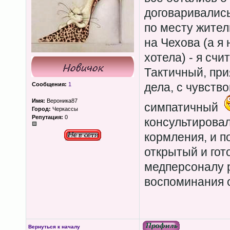
договаривались
по месту жител
на Чехова (а я 
хотела) - я сч
Тактичный, при
дела, с чувств
Сообщения:
1
Имя:
Вероника87
симпатичный
Город:
Черкассы
Репутация:
0
консультировал
кормления, и п
открытый и гот
медперсоналу 
воспоминания 
Вернуться к началу